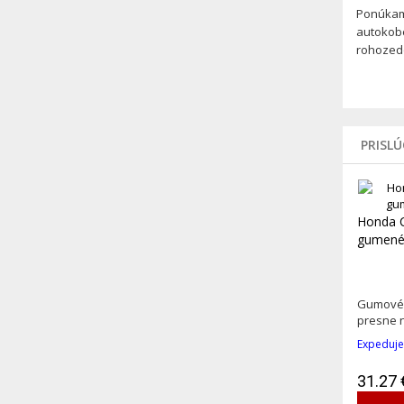
Ponúkam
autokobe
rohozedo
PRISL
Honda C
gumené
Gumové 
presne n
Expeduje
31.27 