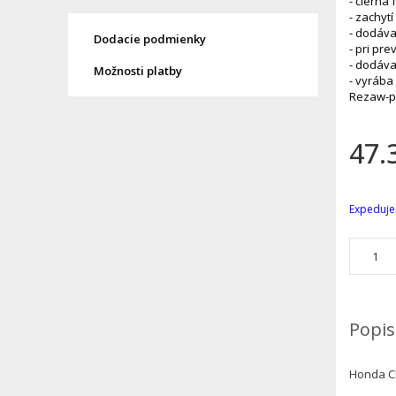
- čierna
- zachytí
- dodáva
Dodacie podmienky
- pri pr
- dodáva
Možnosti platby
- vyrába
Rezaw-p
47.
Expeduje
Popis
Honda CR