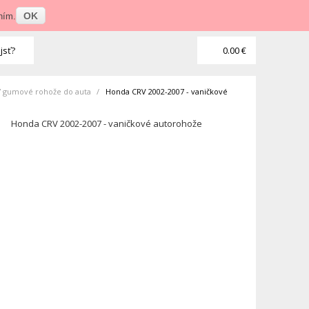
Prihlásenie
•
Veľkoobchod
OK
ním.
jsť?
0.00 €
7 gumové rohože do auta
>
Honda CRV 2002-2007 - vaničkové