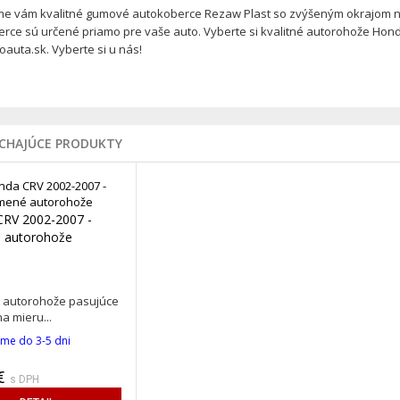
e vám kvalitné gumové autokoberce Rezaw Plast so zvýšeným okrajom n
rce sú určené priamo pre vaše auto. Vyberte si kvalitné autorohože Hon
auta.sk. Vyberte si u nás!
ÚCHAJÚCE PRODUKTY
RV 2002-2007 -
 autorohože
autorohože pasujúce
a mieru...
me do 3-5 dni
€
s DPH