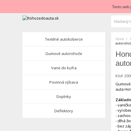
Zavolajte nám:
+421 948 84 64 64
E-mail:
obchod@roho
Tento web 
Textilné autokoberce
Úvod
autoroho
Hond
Gumové autorohože
auto
Vane do kufra
Kód:
200
Povinná výbava
Gumové 
auta Ho
Doplnky
Základné
- vaničk
- vyrobe
Deflektory
- zachov
- dlhá ži
- bez zá