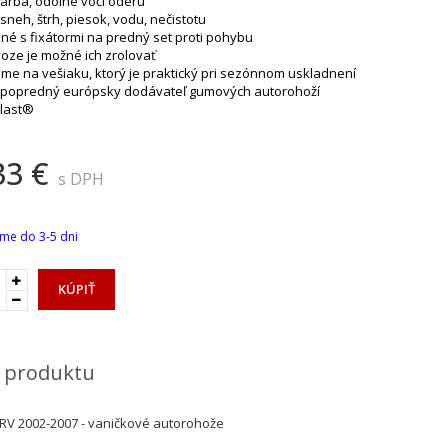
 farba, odolné voči oderu
 sneh, štrh, piesok, vodu, nečistotu
né s fixátormi na predný set proti pohybu
evoze je možné ich zrolovať
me na vešiaku, ktorý je praktický pri sezónnom uskladnení
 popredný európsky dodávateľ gumových autorohoží
last®
33 €
s DPH
me do 3-5 dni
KÚPIŤ
 produktu
V 2002-2007 - vaničkové autorohože