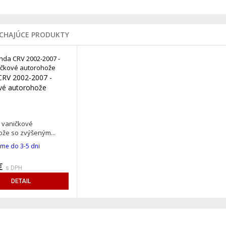
ÚCHAJÚCE PRODUKTY
RV 2002-2007 -
vé autorohože
vaničkové
že so zvýšeným...
me do 3-5 dni
€
s DPH
DETAIL