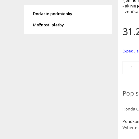
- jemne 
- ak nie
- značka
Dodacie podmienky
Možnosti platby
31.
Expeduje
Popis
Honda C
Ponúkame
Vyberte 