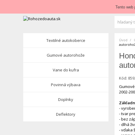
Zavolajte nám:
+421 948 84 64 64
E-mail:
obchod@roho
Tento web 
Textilné autokoberce
Úvod
autoroho
Hon
Gumové autorohože
auto
Vane do kufra
Kód:
859
Povinná výbava
Gumové 
2002-200
Doplnky
Základné
- vyrobe
- tvar p
Deflektory
- bez zá
- dlhá ži
- vďaka 