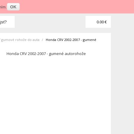
Prihlásenie
•
Veľkoobchod
OK
ním.
jsť?
0.00 €
7 gumové rohože do auta
>
Honda CRV 2002-2007 - gumené