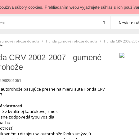
zedoauta.sk
používa súbory cookies. Prehliadaním webu vyjadrujete súhlas s ich používa
Neviete ná
Gumové rohože do auta
>
Honda gumové rohože do auta
>
Honda CRV 2002-200
že
da CRV 2002-2007 - gumené
rohože
2980901061
autorohože pasujúce presne na mieru auta Honda CRV
7
 vlastnosti:
né z kvalitnej kaučukovej zmesi
resne zodpovedá typu vozidla
pachu
votnosť
šikovnému dizajnu sa autorohože ľahko umývajú