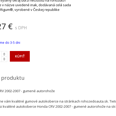
zvýšený okraj udrží nečistotu na rohožiach
 je v názve uvedené inak, dodávaná celá sada
 Rigum®, vyrobené v Českej republike
27 €
s DPH
me do 3-5 dni
KÚPIŤ
 produktu
RV 2002-2007 - gumené autorohože
 vám kvalitné gumové autokoberce na stránkach rohozedoauta.sk. Tiet
si kvalitné autokoberce Honda CRV 2002-2007 - gumené autorohože na str