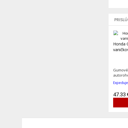
PRISL
Honda C
vaničko
Gumové 
autoroho
Expeduje
47.33 