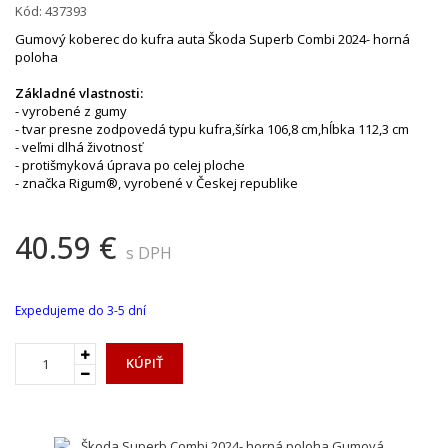
Kód:
437393
Gumový koberec do kufra auta Škoda Superb Combi 2024- horná
poloha
Základné vlastnosti:
- vyrobené z gumy
- tvar presne zodpovedá typu kufra,šírka 106,8 cm,hĺbka 112,3 cm
- veľmi dlhá životnosť
- protišmyková úprava po celej ploche
- značka Rigum®, vyrobené v Českej republike
40.59 €
s DPH
Expedujeme do 3-5 dní
KÚPIŤ