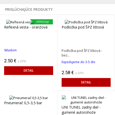
‹
›
PRISLÚCHAJÚCE PRODUKTY
VÝPREDAJ!
Reflexná vesta - oranžová
Podložka pod ŠPZ lištová
Skladom
Podložka pod ŠPZ lištová -
bez...
2.50 €
s DPH
Expedujeme do 3-5 dni
DETAIL
2.58 €
s DPH
DETAIL
Pneumerač 0,5-3,5 bar
UNI TUNEL zadny diel -
gumené autorohože