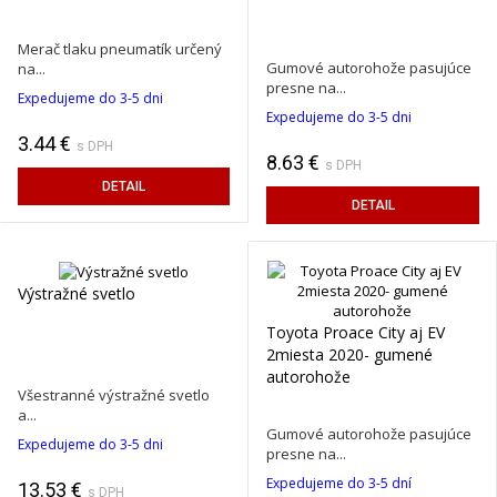
Merač tlaku pneumatík určený
Gumové autorohože pasujúce
na...
presne na...
Expedujeme do 3-5 dni
Expedujeme do 3-5 dni
3.44 €
s DPH
8.63 €
s DPH
DETAIL
DETAIL
Výstražné svetlo
Toyota Proace City aj EV
2miesta 2020- gumené
autorohože
Všestranné výstražné svetlo
a...
Gumové autorohože pasujúce
Expedujeme do 3-5 dni
presne na...
Expedujeme do 3-5 dní
13.53 €
s DPH