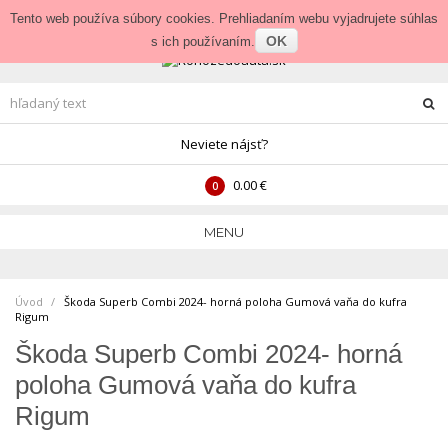
Prihlásenie
•
Veľkoobchod
Tento web používa súbory cookies. Prehliadaním webu vyjadrujete súhlas
OK
s ich používaním.
Neviete nájsť?
0.00 €
0
MENU
Úvod
Škoda Superb Combi 2024- horná poloha Gumová vaňa do kufra
Rigum
Škoda Superb Combi 2024- horná
poloha Gumová vaňa do kufra
Rigum