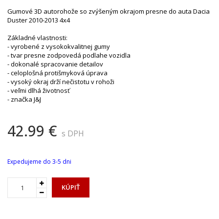
Gumové 3D autorohože so zvýšeným okrajom presne do auta Dacia
Duster 2010-2013 4x4
Základné vlastnosti:
- vyrobené z vysokokvalitnej gumy
- tvar presne zodpovedá podlahe vozidla
- dokonalé spracovanie detailov
- celoplošná protišmyková úprava
- vysoký okraj drží nečistotu v rohoži
- veľmi dlhá životnosť
- značka J&J
42.99 €
s DPH
Expedujeme do 3-5 dni
KÚPIŤ