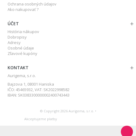
Ochrana osobných údajov
Ako nakupovať ?
ÚČET
História nákupov
Dobropisy
Adresy
Osobné údaje
Zľavové kupóny
KONTAKT
Aurigema, s.r.o.
Bajzova 1, 08001 Haniska
IČO: 45465932, VAT: SK2022998582
IBAN: SK0383300000002400743443
© Copyright 2026 Aurigema, s.r.o. •
Akceptujeme platby