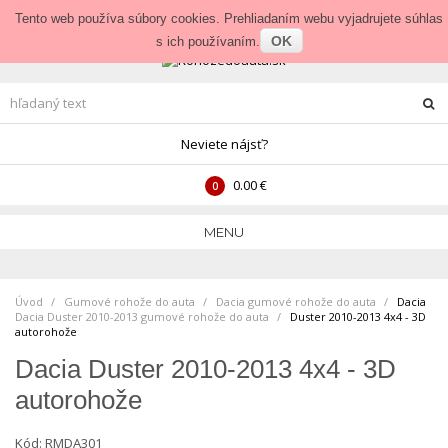
Prihlásenie
•
Veľkoobchod
Tento web používa súbory cookies. Prehliadaním webu vyjadrujete súhlas
OK
s ich používaním.
Neviete nájsť?
0.00 €
0
MENU
Úvod
Gumové rohože do auta
>
Dacia gumové rohože do auta
>
Dacia
Dacia Duster 2010-2013 gumové rohože do auta
>
Duster 2010-2013 4x4 - 3D
autorohože
Dacia Duster 2010-2013 4x4 - 3D
autorohože
Kód:
RMDA301