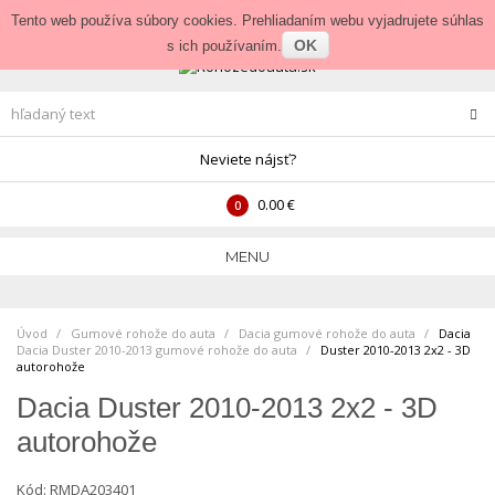
Prihlásenie
•
Veľkoobchod
Tento web používa súbory cookies. Prehliadaním webu vyjadrujete súhlas
OK
s ich používaním.
Neviete nájsť?
0.00 €
0
MENU
Úvod
Gumové rohože do auta
>
Dacia gumové rohože do auta
>
Dacia
Dacia Duster 2010-2013 gumové rohože do auta
>
Duster 2010-2013 2x2 - 3D
autorohože
Dacia Duster 2010-2013 2x2 - 3D
autorohože
Kód:
RMDA203401