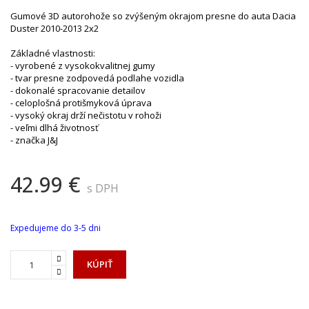
Gumové 3D autorohože so zvýšeným okrajom presne do auta Dacia
Duster 2010-2013 2x2
Základné vlastnosti:
- vyrobené z vysokokvalitnej gumy
- tvar presne zodpovedá podlahe vozidla
- dokonalé spracovanie detailov
- celoplošná protišmyková úprava
- vysoký okraj drží nečistotu v rohoži
- veľmi dlhá životnosť
- značka J&J
42.99 €
s DPH
Expedujeme do 3-5 dni
KÚPIŤ