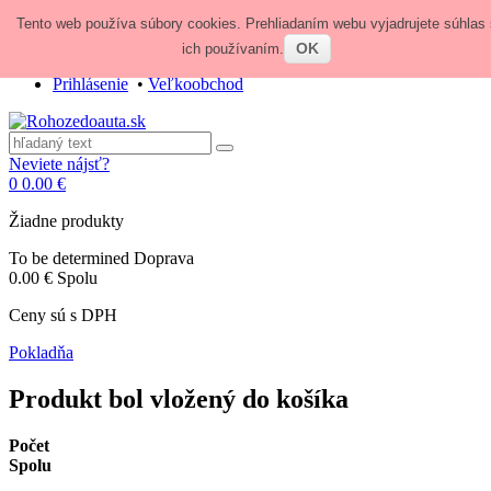
Tento web používa súbory cookies. Prehliadaním webu vyjadrujete súhlas 
Zavolajte nám:
+421 948 84 64 64
E-mail:
obchod@rohozedoauta.sk
OK
ich používaním.
Prihlásenie
•
Veľkoobchod
Neviete nájsť?
0
0.00 €
Žiadne produkty
To be determined
Doprava
0.00 €
Spolu
Ceny sú s DPH
Pokladňa
Produkt bol vložený do košíka
Počet
Spolu