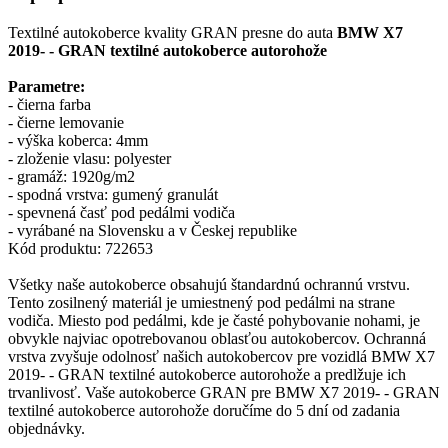
Textilné autokoberce kvality GRAN presne do auta
BMW X7
2019- - GRAN textilné autokoberce autorohože
Parametre:
- čierna farba
- čierne lemovanie
- výška koberca: 4mm
- zloženie vlasu: polyester
- gramáž: 1920g/m2
- spodná vrstva: gumený granulát
- spevnená časť pod pedálmi vodiča
- vyrábané na Slovensku a v Českej republike
Kód produktu: 722653
Všetky naše autokoberce obsahujú štandardnú ochrannú vrstvu.
Tento zosilnený materiál je umiestnený pod pedálmi na strane
vodiča. Miesto pod pedálmi, kde je časté pohybovanie nohami, je
obvykle najviac opotrebovanou oblasťou autokobercov. Ochranná
vrstva zvyšuje odolnosť našich autokobercov pre vozidlá BMW X7
2019- - GRAN textilné autokoberce autorohože a predlžuje ich
trvanlivosť. Vaše autokoberce GRAN pre BMW X7 2019- - GRAN
textilné autokoberce autorohože doručíme do 5 dní od zadania
objednávky.