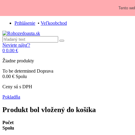
Zavolajte nám:
+421 948 84 64 64
Tento web
E-mail:
obchod@rohozedoauta.sk
Prihlásenie
•
Veľkoobchod
Neviete nájsť?
0
0.00 €
Žiadne produkty
To be determined
Doprava
0.00 €
Spolu
Ceny sú s DPH
Pokladňa
Produkt bol vložený do košíka
Počet
Spolu