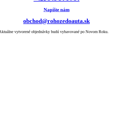
Napíšte nám
obchod@rohozedoauta.sk
k. Aktuálne vytvorené objednávky budú vybavované po Novom Roku.