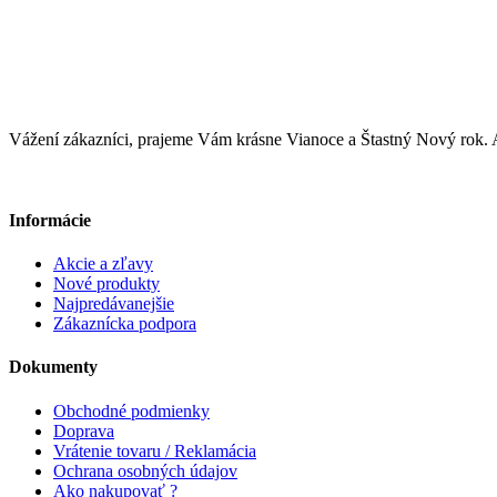
Vážení zákazníci, prajeme Vám krásne Vianoce a Štastný Nový ro
Informácie
Akcie a zľavy
Nové produkty
Najpredávanejšie
Zákaznícka podpora
Dokumenty
Obchodné podmienky
Doprava
Vrátenie tovaru / Reklamácia
Ochrana osobných údajov
Ako nakupovať ?