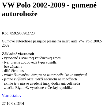
VW Polo 2002-2009 - gumené
autorohože
Kód:
8592980902723
Gumové autorohože pasujúce presne na mieru auta VW Polo 2002-
2009
Základné vlastnosti:
- vyrobené z kvalitnej kaučukovej zmesi
- tvar presne zodpovedá typu vozidla
- bez zápachu
- dlhá životnosť
- vďaka šikovnému dizajnu sa autorohože ľahko umývajú
- jemne zvýšený okraj udrží nečistotu na rohožiach
- ak nie je v názve uvedené inak, dodávaná celá sada
- značka Rigum®, vyrobené v Českej republike
Viac detailov
27.16 €
s DPH