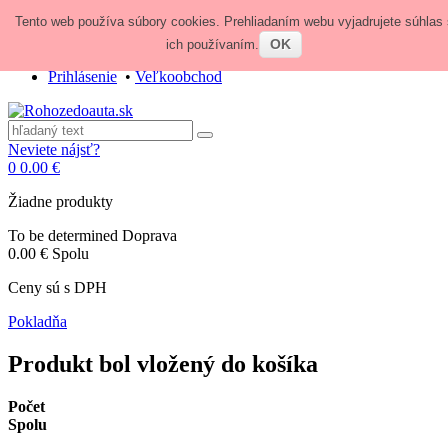
Tento web používa súbory cookies. Prehliadaním webu vyjadrujete súhlas 
Zavolajte nám:
+421 948 84 64 64
E-mail:
obchod@rohozedoauta.sk
OK
ich používaním.
Prihlásenie
•
Veľkoobchod
Neviete nájsť?
0
0.00 €
Žiadne produkty
To be determined
Doprava
0.00 €
Spolu
Ceny sú s DPH
Pokladňa
Produkt bol vložený do košíka
Počet
Spolu