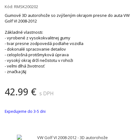
Kód:
RMSK200202
Gumové 3D autorohože so zvýšeným okrajom presne do auta VW
Golf VI 2008-2012
Základné vlastnosti:
- vyrobené z vysokokvalitnej gumy
- tvar presne zodpovedá podlahe vozidla
- dokonalé spracovanie detailov
- celoplošná protišmyková úprava
- vysoký okraj drží nečistotu v rohoži
- veľmi dlhá životnosť
- značka J&J
42.99 €
s DPH
Expedujeme do 3-5 dni