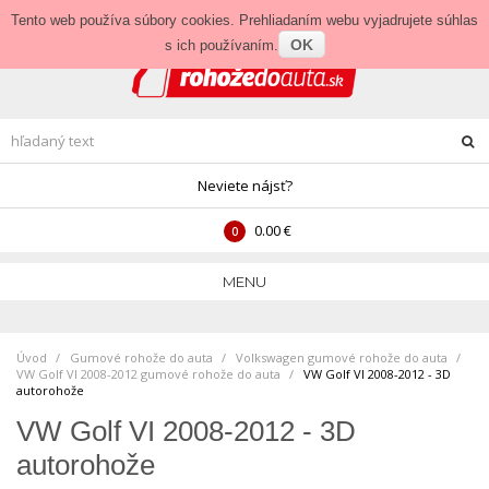
Prihlásenie
•
Veľkoobchod
Tento web používa súbory cookies. Prehliadaním webu vyjadrujete súhlas
OK
s ich používaním.
Neviete nájsť?
0.00 €
0
MENU
Úvod
Gumové rohože do auta
>
Volkswagen gumové rohože do auta
>
VW Golf VI 2008-2012 gumové rohože do auta
>
VW Golf VI 2008-2012 - 3D
autorohože
VW Golf VI 2008-2012 - 3D
autorohože