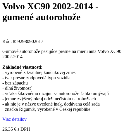
Volvo XC90 2002-2014 -
gumené autorohože
Kód:
8592980902617
Gumové autorohože pasujúce presne na mieru auta Volvo XC90
2002-2014
Základné vlastnosti:
- vyrobené z kvalitnej kaučukovej zmesi
- tvar presne zodpovedá typu vozidla
- bez zápachu
- dlhá životnosť
- vďaka šikovnému dizajnu sa autorohože ľahko umývajú
- jemne zvýšený okraj udrží nečistotu na rohožiach
- ak nie je v názve uvedené inak, dodávaná celá sada
- značka Rigum®, vyrobené v Českej republike
Viac detailov
26.35 €
s DPH