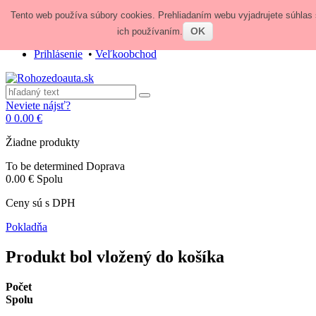
Tento web používa súbory cookies. Prehliadaním webu vyjadrujete súhlas 
Zavolajte nám:
+421 948 84 64 64
E-mail:
obchod@rohozedoauta.sk
OK
ich používaním.
Prihlásenie
•
Veľkoobchod
Neviete nájsť?
0
0.00 €
Žiadne produkty
To be determined
Doprava
0.00 €
Spolu
Ceny sú s DPH
Pokladňa
Produkt bol vložený do košíka
Počet
Spolu