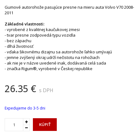
Gumové autorohože pasujúce presne na mieru auta Volvo V70 2008-
2011
Základné vlastnosti:
- vyrobené z kvalitnej kaučukovej zmesi
- tvar presne zodpovedá typu vozidla
- bez zápachu
- dlhá životnosť
- vďaka šikovnému dizajnu sa autorohože ľahko umývajú
- jemne zvýšený okraj udrží nečistotu na rohožiach
- ak nie je v názve uvedené inak, dodávaná celá sada
- značka Rigum®, vyrobené v Českej republike
26.35 €
s DPH
Expedujeme do 3-5 dni
KÚPIŤ