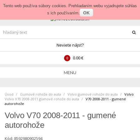
Prihlásenie
•
Veľkoobchod
Tento web používa súbory cookies. Prehliadaním webu vyjadrujete súhlas
OK
s ich používaním.
Neviete nájsť?
0.00 €
0
MENU
Úvod
Gumové rohože do auta
>
Volvo gumové rohože do auta
>
Volvo
Volvo V70 2008-2011 gumové rohože do auta
>
V70 2008-2011 - gumené
autorohože
Volvo V70 2008-2011 - gumené
autorohože
Kód:
8592980902594