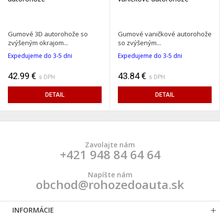
Gumové 3D autorohože so
Gumové vaničkové autorohože
zvýšeným okrajom...
so zvýšeným...
Expedujeme do 3-5 dni
Expedujeme do 3-5 dni
42.99 €
43.84 €
s DPH
s DPH
DETAIL
DETAIL
Zavolajte nám
+421 948 84 64 64
Napíšte nám
obchod@rohozedoauta.sk
INFORMÁCIE