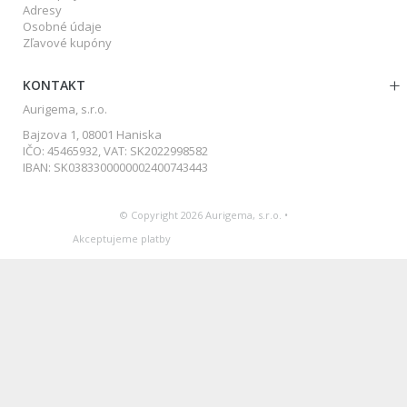
Adresy
Osobné údaje
Zľavové kupóny
KONTAKT
Aurigema, s.r.o.
Bajzova 1, 08001 Haniska
IČO: 45465932, VAT: SK2022998582
IBAN: SK0383300000002400743443
© Copyright 2026 Aurigema, s.r.o. •
Akceptujeme platby