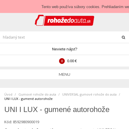
Prihlásenie
•
Veľkoobchod
Tento web používa súbory cookies. Prehliadaním we
Neviete nájsť?
0.00 €
0
MENU
Úvod
Gumové rohože do auta
>
UNIVERSAL gumové rohože do auta
>
UNI I LUX - gumené autorohože
UNI I LUX - gumené autorohože
Kód:
8592980900019