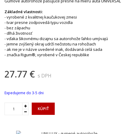
Gumové autorohože pasujúce presne na mieru auta UNIVERSAL
Základné vlastnosti:
- vyrobené z kvalitnej kaučukovej zmesi
- tvar presne zodpovedá typu vozidla
- bez zápachu
- dlhá životnosť
- vďaka šikovnému dizajnu sa autorohože ľahko umývajú
- jemne zvýšený okraj udrží nečistotu na rohožiach
- ak nie je v názve uvedené inak, dodávaná celá sada
- značka Rigum®, vyrobené v Českej republike
27.77 €
s DPH
Expedujeme do 3-5 dni
KÚPIŤ