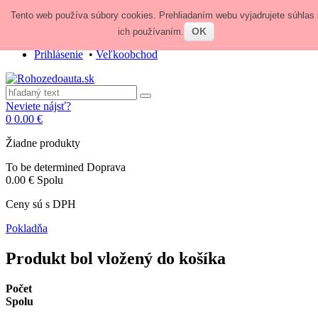
Tento web používa súbory cookies. Prehliadaním webu vyjadrujete súhlas 
Zavolajte nám:
+421 948 84 64 64
E-mail:
obchod@rohozedoauta.sk
OK
ich používaním.
Prihlásenie
•
Veľkoobchod
Neviete nájsť?
0
0.00 €
Žiadne produkty
To be determined
Doprava
0.00 €
Spolu
Ceny sú s DPH
Pokladňa
Produkt bol vložený do košíka
Počet
Spolu