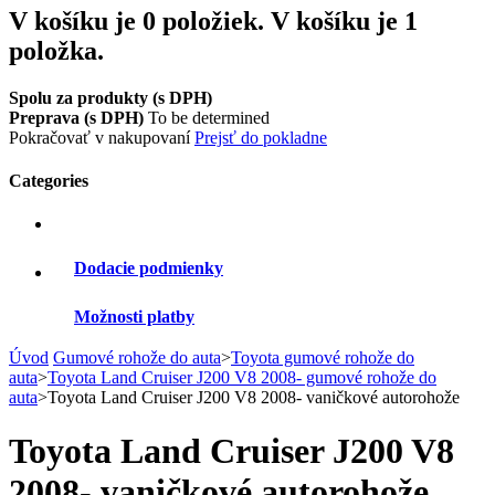
V košíku je 0 položiek.
V košíku je 1
položka.
Spolu za produkty (s DPH)
Preprava (s DPH)
To be determined
Pokračovať v nakupovaní
Prejsť do pokladne
Categories
Dodacie podmienky
Možnosti platby
Úvod
Gumové rohože do auta
>
Toyota gumové rohože do
auta
>
Toyota Land Cruiser J200 V8 2008- gumové rohože do
auta
>
Toyota Land Cruiser J200 V8 2008- vaničkové autorohože
Toyota Land Cruiser J200 V8
2008- vaničkové autorohože