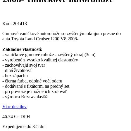
Kód:
201413
Gumové vaničkové autorohože so zvýšeným okrajom presne do
auta Toyota Land Cruiser J200 V8 2008-
Základné vlastnosti:
- vaničkové gumové rohože - zvýšený okraj (3cm)
- vyrobené z vysoko kvalitnej elastoméry
- zachovávajú svoj tvar
- dlhá životnosť
- bez zápachu
- čierna farba, odolné voči oderu
- dodávané s fixátormi na predný set
- pri prevoze je možné ich zrolovať
- výrobca Rezaw-plast®
Viac detailov
46.74 €
s DPH
Expedujeme do 3-5 dni