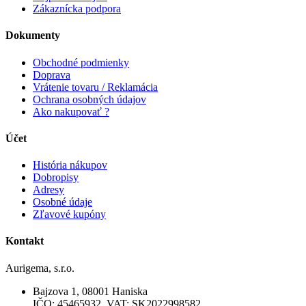
Zákaznícka podpora
Dokumenty
Obchodné podmienky
Doprava
Vrátenie tovaru / Reklamácia
Ochrana osobných údajov
Ako nakupovať ?
Účet
História nákupov
Dobropisy
Adresy
Osobné údaje
Zľavové kupóny
Kontakt
Aurigema, s.r.o.
Bajzova 1, 08001 Haniska
IČO: 45465932, VAT: SK2022998582