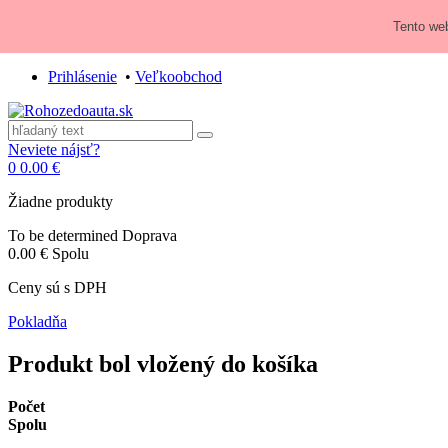
Zavolajte nám:
+421 948 84 64 64
Tento web
E-mail:
obchod@rohozedoauta.sk
Prihlásenie
•
Veľkoobchod
Neviete nájsť?
0
0.00 €
Žiadne produkty
To be determined
Doprava
0.00 €
Spolu
Ceny sú s DPH
Pokladňa
Produkt bol vložený do košíka
Počet
Spolu