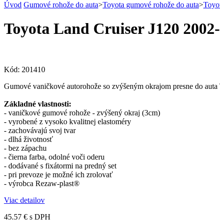
Úvod
Gumové rohože do auta
>
Toyota gumové rohože do auta
>
Toyo
Toyota Land Cruiser J120 2002-
Kód:
201410
Gumové vaničkové autorohože so zvýšeným okrajom presne do auta 
Základné vlastnosti:
- vaničkové gumové rohože - zvýšený okraj (3cm)
- vyrobené z vysoko kvalitnej elastoméry
- zachovávajú svoj tvar
- dlhá životnosť
- bez zápachu
- čierna farba, odolné voči oderu
- dodávané s fixátormi na predný set
- pri prevoze je možné ich zrolovať
- výrobca Rezaw-plast®
Viac detailov
45.57 €
s DPH