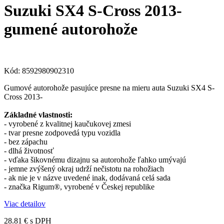
Suzuki SX4 S-Cross 2013-
gumené autorohože
Kód:
8592980902310
Gumové autorohože pasujúce presne na mieru auta Suzuki SX4 S-
Cross 2013-
Základné vlastnosti:
- vyrobené z kvalitnej kaučukovej zmesi
- tvar presne zodpovedá typu vozidla
- bez zápachu
- dlhá životnosť
- vďaka šikovnému dizajnu sa autorohože ľahko umývajú
- jemne zvýšený okraj udrží nečistotu na rohožiach
- ak nie je v názve uvedené inak, dodávaná celá sada
- značka Rigum®, vyrobené v Českej republike
Viac detailov
28.81 €
s DPH