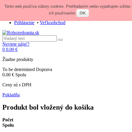
Tento web používa súbory cookies. Prehliadaním webu vyjadrujete súhlas 
Zavolajte nám:
+421 948 84 64 64
E-mail:
obchod@rohozedoauta.sk
OK
ich používaním.
Prihlásenie
•
Veľkoobchod
Neviete nájsť?
0
0.00 €
Žiadne produkty
To be determined
Doprava
0.00 €
Spolu
Ceny sú s DPH
Pokladňa
Produkt bol vložený do košíka
Počet
Spolu