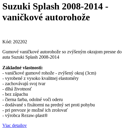
Suzuki Splash 2008-2014 -
vaničkové autorohože
Kód:
202202
Gumové vaničkové autorohože so zvýšeným okrajom presne do
auta Suzuki Splash 2008-2014
Základné vlastnosti:
- vaničkové gumové rohože - zvýšený okraj (3cm)
- vyrobené z vysoko kvalitnej elastoméry
- zachovávajú svoj tvar
- dlhá životnosť
- bez zápachu
- čierna farba, odolné voči oderu
- dodávané s fixátormi na predný set proti pohybu
- pri prevoze je možné ich zrolovať
- výrobca Rezaw-plast®
Viac detailov