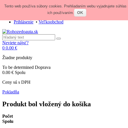
Tento web používa súbory cookies. Prehliadaním webu vyjadrujete súhlas 
Zavolajte nám:
+421 948 84 64 64
E-mail:
obchod@rohozedoauta.sk
OK
ich používaním.
Prihlásenie
•
Veľkoobchod
Neviete nájsť?
0
0.00 €
Žiadne produkty
To be determined
Doprava
0.00 €
Spolu
Ceny sú s DPH
Pokladňa
Produkt bol vložený do košíka
Počet
Spolu