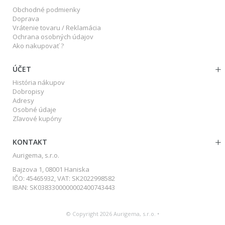
Obchodné podmienky
Doprava
Vrátenie tovaru / Reklamácia
Ochrana osobných údajov
Ako nakupovať ?
ÚČET
História nákupov
Dobropisy
Adresy
Osobné údaje
Zľavové kupóny
KONTAKT
Aurigema, s.r.o.
Bajzova 1, 08001 Haniska
IČO: 45465932, VAT: SK2022998582
IBAN: SK0383300000002400743443
© Copyright 2026 Aurigema, s.r.o. •