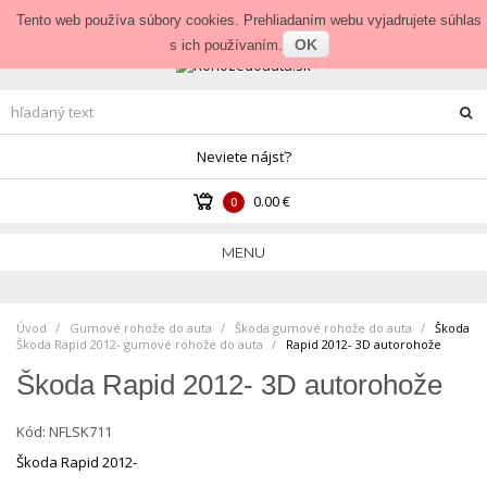
Prihlásenie
•
Veľkoobchod
Tento web používa súbory cookies. Prehliadaním webu vyjadrujete súhlas
OK
s ich používaním.
Neviete nájsť?
0.00 €
0
MENU
Úvod
Gumové rohože do auta
>
Škoda gumové rohože do auta
>
Škoda
Škoda Rapid 2012- gumové rohože do auta
>
Rapid 2012- 3D autorohože
Škoda Rapid 2012- 3D autorohože
Kód:
NFLSK711
Škoda Rapid 2012-