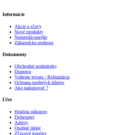
Informácie
Akcie a zľavy
Nové produkty
Najpredávanejšie
Zákaznícka podpora
Dokumenty
Obchodné podmienky
Doprava
Vrátenie tovaru / Reklamácia
Ochrana osobných údajov
Ako nakupovať ?
Účet
História nákupov
Dobropisy
Adresy
Osobné údaje
Zľavové kupóny