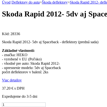
Úvod
Deflektory do auta
>
Škoda deflektory
>
Skoda Rapid 2012- defl
Skoda Rapid 2012- 5dv aj Space
Kód:
28336
Skoda Rapid 2012- 5dv aj Spaceback - deflektory (predná sada)
Základné vlastnosti:
- značka: HEKO
- vyrobené v EU (Poľsko)
- vhodné pre auto: Skoda Rapid 2012-
- upresnenie modelu: 5dv aj Spaceback
počet deflektorov v balení: 2ks
Viac detailov
37.20 €
s DPH
Expedujeme do 3-5 dni