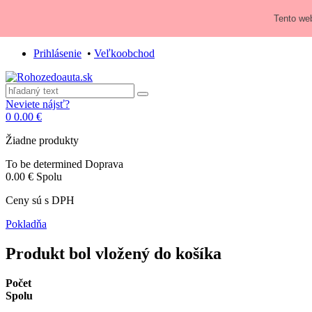
Zavolajte nám:
+421 948 84 64 64
Tento web
E-mail:
obchod@rohozedoauta.sk
Prihlásenie
•
Veľkoobchod
Neviete nájsť?
0
0.00 €
Žiadne produkty
To be determined
Doprava
0.00 €
Spolu
Ceny sú s DPH
Pokladňa
Produkt bol vložený do košíka
Počet
Spolu