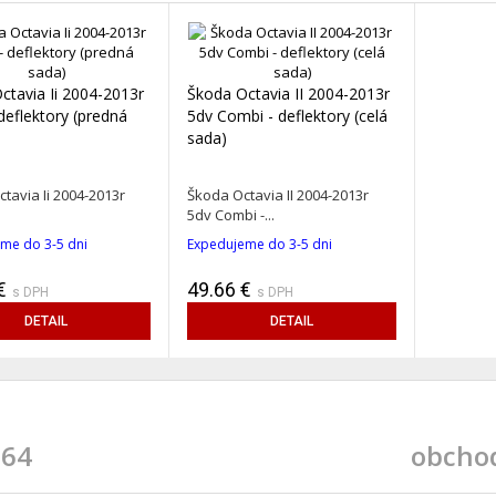
ctavia Ii 2004-2013r
Škoda Octavia II 2004-2013r
deflektory (predná
5dv Combi - deflektory (celá
sada)
tavia Ii 2004-2013r
Škoda Octavia II 2004-2013r
5dv Combi -...
me do 3-5 dni
Expedujeme do 3-5 dni
€
49.66 €
s DPH
s DPH
DETAIL
DETAIL
 64
obcho