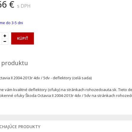
66 €
s DPH
me do 3-5 dni
KÚPIŤ
 produktu
avia II 2004-2013r 4dv / 5dv - deflektory (celá sada)
 vám kvalitné deflektory (ofuky) na stránkach rohozedoauta.sk. Tieto def
 okenné ofuky Škoda Octavia II 2004-2013r 4dv / 5dv na stránkach rohozedo
ÚCHAJÚCE PRODUKTY