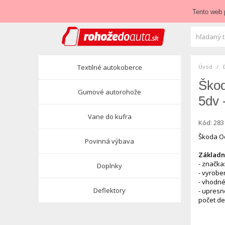
Zavolajte nám:
+421 948 84 64 64
E-mail:
obchod@roho
Tento web 
Textilné autokoberce
Úvod
Škod
Gumové autorohože
5dv 
Vane do kufra
Kód:
283
Škoda Oct
Povinná výbava
Základné
- značka
Doplnky
- vyrobe
- vhodné
Deflektory
- upresn
počet de