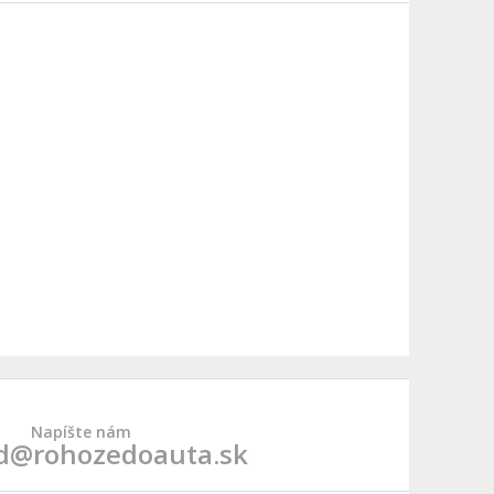
Napíšte nám
d@rohozedoauta.sk