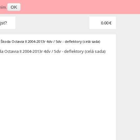
Prihlásenie
•
Veľkoobchod
OK
ním.
jsť?
0.00 €
>
Škoda Octavia II 2004-2013r 4dv / 5dv - deflektory (celá sada)