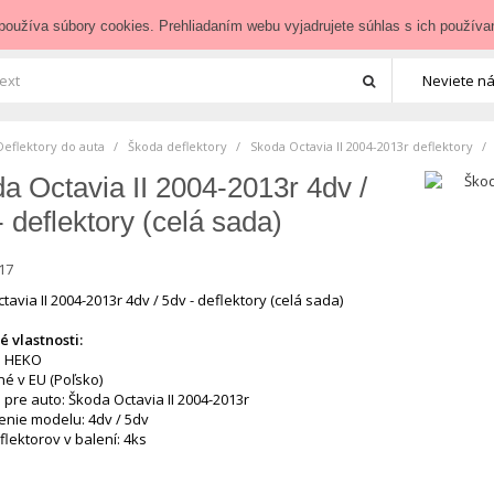
zedoauta.sk
používa súbory cookies. Prehliadaním webu vyjadrujete súhlas s ich používa
Neviete ná
Deflektory do auta
>
Škoda deflektory
>
Skoda Octavia II 2004-2013r deflektory
a Octavia II 2004-2013r 4dv /
- deflektory (celá sada)
17
avia II 2004-2013r 4dv / 5dv - deflektory (celá sada)
 vlastnosti:
: HEKO
né v EU (Poľsko)
 pre auto: Škoda Octavia II 2004-2013r
enie modelu: 4dv / 5dv
flektorov v balení: 4ks