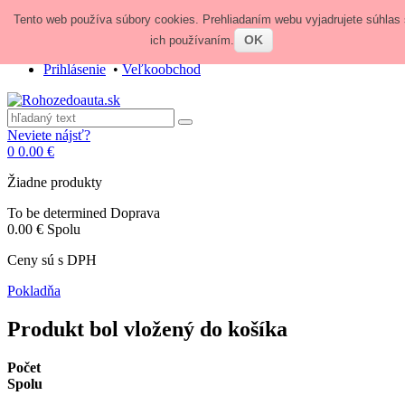
Tento web používa súbory cookies. Prehliadaním webu vyjadrujete súhlas 
Zavolajte nám:
+421 948 84 64 64
E-mail:
obchod@rohozedoauta.sk
OK
ich používaním.
Prihlásenie
•
Veľkoobchod
Neviete nájsť?
0
0.00 €
Žiadne produkty
To be determined
Doprava
0.00 €
Spolu
Ceny sú s DPH
Pokladňa
Produkt bol vložený do košíka
Počet
Spolu