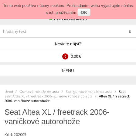
Prihlásenie
•
Veľkoobchod
Tento web používa súbory cookies. Prehliadaním webu vyjadrujete súhlas
OK
s ich používaním.
Neviete nájsť?
0.00 €
0
MENU
Úvod
Gumové rohože do auta
>
Seat gumové rohože do auta
>
Seat
Seat Altea XL / freetrack 2006- gumové rohože do auta
>
Altea XL / freetrack
2006- vaničkové autorohože
Seat Altea XL / freetrack 2006-
vaničkové autorohože
Kód:
202005