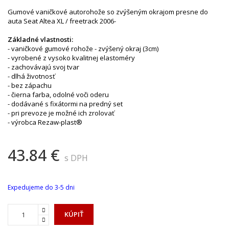
Gumové vaničkové autorohože so zvýšeným okrajom presne do
auta Seat Altea XL / freetrack 2006-
Základné vlastnosti:
- vaničkové gumové rohože - zvýšený okraj (3cm)
- vyrobené z vysoko kvalitnej elastoméry
- zachovávajú svoj tvar
- dlhá životnosť
- bez zápachu
- čierna farba, odolné voči oderu
- dodávané s fixátormi na predný set
- pri prevoze je možné ich zrolovať
- výrobca Rezaw-plast®
43.84 €
s DPH
Expedujeme do 3-5 dni
KÚPIŤ