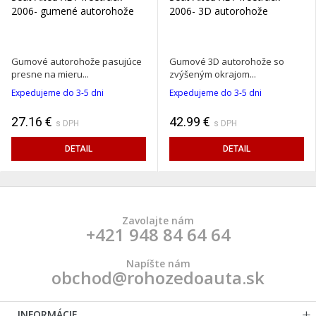
2006- gumené autorohože
2006- 3D autorohože
Gumové autorohože pasujúce
Gumové 3D autorohože so
presne na mieru...
zvýšeným okrajom...
Expedujeme do 3-5 dni
Expedujeme do 3-5 dni
27.16 €
42.99 €
s DPH
s DPH
DETAIL
DETAIL
Zavolajte nám
+421 948 84 64 64
Napíšte nám
obchod@rohozedoauta.sk
INFORMÁCIE