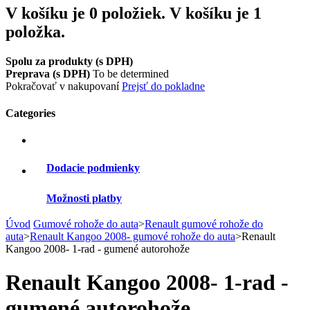
V košíku je 0 položiek.
V košíku je 1
položka.
Spolu za produkty (s DPH)
Preprava (s DPH)
To be determined
Pokračovať v nakupovaní
Prejsť do pokladne
Categories
Dodacie podmienky
Možnosti platby
Úvod
Gumové rohože do auta
>
Renault gumové rohože do
auta
>
Renault Kangoo 2008- gumové rohože do auta
>
Renault
Kangoo 2008- 1-rad - gumené autorohože
Renault Kangoo 2008- 1-rad -
gumené autorohože