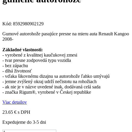
Kód:
8592980902129
Gumové autorohože pasujúce presne na mieru auta Renault Kangoo
2008-
Základné vlastnosti:
- vyrobené z kvalitnej kaučukovej zmesi
- tvar presne zodpovedá typu vozidla
- bez zápachu
- dlhá životnosť
- vďaka šikovnému dizajnu sa autorohože ľahko umývajú
- jemne zvýšený okraj udrží nečistotu na rohožiach
- ak nie je v názve uvedené inak, dodávaná celá sada
- značka Rigum®, vyrobené v Českej republike
Viac detailov
23.65 €
s DPH
Expedujeme do 3-5 dni