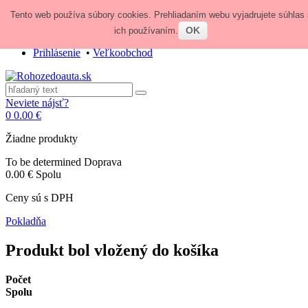
Tento web používa súbory cookies. Prehliadaním webu vyjadrujete súhlas 
Zavolajte nám:
+421 948 84 64 64
E-mail:
obchod@rohozedoauta.sk
OK
ich používaním.
Prihlásenie
•
Veľkoobchod
Neviete nájsť?
0
0.00 €
Žiadne produkty
To be determined
Doprava
0.00 €
Spolu
Ceny sú s DPH
Pokladňa
Produkt bol vložený do košíka
Počet
Spolu