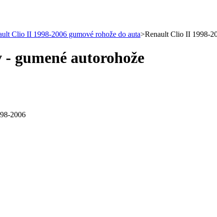
ult Clio II 1998-2006 gumové rohože do auta
>
Renault Clio II 1998-2
v - gumené autorohože
998-2006