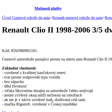
Možnosti platby
Úvod
Gumové rohože do auta
>
Renault gumové rohože do auta
>
Rena
Renault Clio II 1998-2006 3/5 d
Kód:
8592980902181
Gumové autorohože pasujúce presne na mieru auta Renault Clio II 1
Základné vlastnosti:
- vyrobené z kvalitnej kaučukovej zmesi
- tvar presne zodpovedá typu vozidla
- bez zápachu
- dlhá životnosť
- vďaka šikovnému dizajnu sa autorohože ľahko umývajú
- jemne zvýšený okraj udrží nečistotu na rohožiach
- ak nie je v názve uvedené inak, dodávaná celá sada
- značka Rigum®, vyrobené v Českej republike