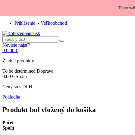
Zavolajte nám:
+421 948 84 64 64
Tento web
E-mail:
obchod@rohozedoauta.sk
Prihlásenie
•
Veľkoobchod
Neviete nájsť?
0
0.00 €
Žiadne produkty
To be determined
Doprava
0.00 €
Spolu
Ceny sú s DPH
Pokladňa
Produkt bol vložený do košíka
Počet
Spolu