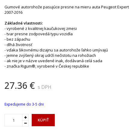
Gumové autorohože pasujúce presne na mieru auta Peugeot Expert
2007-2016
Základné vlastnosti:
- vyrobené z kvalitnej kaučukovej zmesi
- tvar presne zodpovedá typu vozidla
- bez zápachu
- dlhá životnosť
- vďaka šikovnému dizajnu sa autorohože ľahko umývajú
- jemne zvýšený okraj udrží nečistotu na rohožiach
- ak nie je v názve uvedené inak, dodávaná celá sada
- značka Rigum®, vyrobené v Českej republike
27.36 €
s DPH
Expedujeme do 3-5 dni
KÚPIŤ