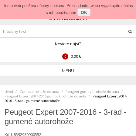
Prihlásenie
•
Veľkoobchod
Tento web používa súbory cookies. Prehliadaním webu vyjadrujete súhlas
OK
s ich používaním.
Neviete nájsť?
0.00 €
0
MENU
Úvod
Gumové rohože do auta
>
Peugeot gumové rohože do auta
>
Peugeot Expert 2007-2016 gumové rohože do auta
>
Peugeot Expert 2007-
2016 - 3-rad - gumené autorohože
Peugeot Expert 2007-2016 - 3-rad -
gumené autorohože
Kód:
8592980900552