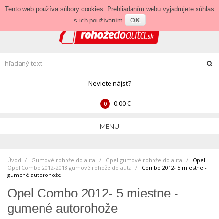
Prihlásenie
•
Veľkoobchod
Tento web používa súbory cookies. Prehliadaním webu vyjadrujete súhlas
OK
s ich používaním.
Neviete nájsť?
0.00 €
0
MENU
Úvod
Gumové rohože do auta
>
Opel gumové rohože do auta
>
Opel
Opel Combo 2012-2018 gumové rohože do auta
>
Combo 2012- 5 miestne -
gumené autorohože
Opel Combo 2012- 5 miestne -
gumené autorohože