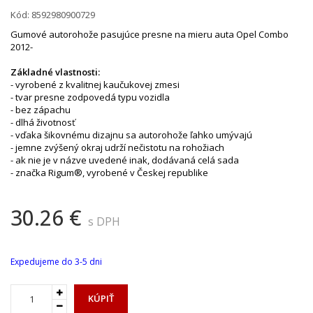
Kód:
8592980900729
Gumové autorohože pasujúce presne na mieru auta Opel Combo
2012-
Základné vlastnosti:
- vyrobené z kvalitnej kaučukovej zmesi
- tvar presne zodpovedá typu vozidla
- bez zápachu
- dlhá životnosť
- vďaka šikovnému dizajnu sa autorohože ľahko umývajú
- jemne zvýšený okraj udrží nečistotu na rohožiach
- ak nie je v názve uvedené inak, dodávaná celá sada
- značka Rigum®, vyrobené v Českej republike
30.26 €
s DPH
Expedujeme do 3-5 dni
KÚPIŤ