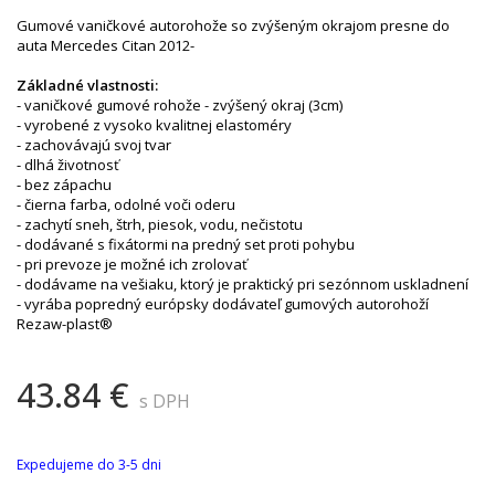
Gumové vaničkové autorohože so zvýšeným okrajom presne do
auta Mercedes Citan 2012-
Základné vlastnosti:
- vaničkové gumové rohože - zvýšený okraj (3cm)
- vyrobené z vysoko kvalitnej elastoméry
- zachovávajú svoj tvar
- dlhá životnosť
- bez zápachu
- čierna farba, odolné voči oderu
- zachytí sneh, štrh, piesok, vodu, nečistotu
- dodávané s fixátormi na predný set proti pohybu
- pri prevoze je možné ich zrolovať
- dodávame na vešiaku, ktorý je praktický pri sezónnom uskladnení
- vyrába popredný európsky dodávateľ gumových autorohoží
Rezaw-plast®
43.84 €
s DPH
Expedujeme do 3-5 dni