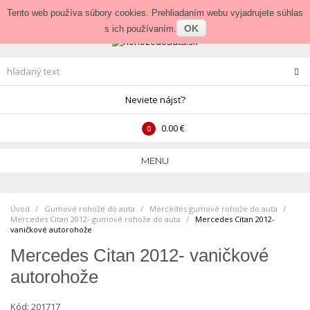
Prihlásenie
•
Veľkoobchod
Tento web používa súbory cookies. Prehliadaním webu vyjadrujete súhlas
OK
s ich používaním.
Neviete nájsť?
0.00 €
0
MENU
Úvod
Gumové rohože do auta
>
Mercedes gumové rohože do auta
>
Mercedes Citan 2012- gumové rohože do auta
>
Mercedes Citan 2012-
vaničkové autorohože
Mercedes Citan 2012- vaničkové
autorohože
Kód:
201717