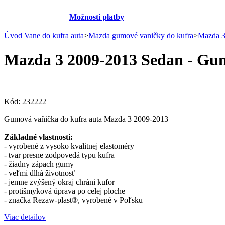
Možnosti platby
Úvod
Vane do kufra auta
>
Mazda gumové vaničky do kufra
>
Mazda 3
Mazda 3 2009-2013 Sedan - Gum
Kód:
232222
Gumová vaňička do kufra auta Mazda 3 2009-2013
Základné vlastnosti:
- vyrobené z vysoko kvalitnej elastoméry
- tvar presne zodpovedá typu kufra
- žiadny zápach gumy
- veľmi dlhá životnosť
- jemne zvýšený okraj chráni kufor
- protišmyková úprava po celej ploche
- značka Rezaw-plast®, vyrobené v Poľsku
Viac detailov