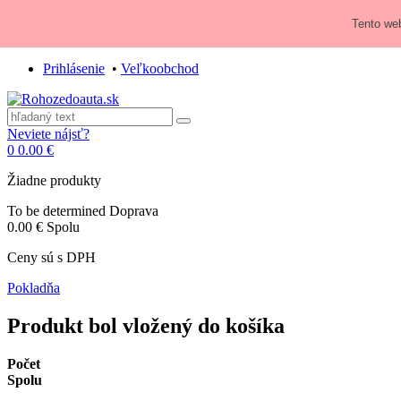
Zavolajte nám:
+421 948 84 64 64
Tento web
E-mail:
obchod@rohozedoauta.sk
Prihlásenie
•
Veľkoobchod
Neviete nájsť?
0
0.00 €
Žiadne produkty
To be determined
Doprava
0.00 €
Spolu
Ceny sú s DPH
Pokladňa
Produkt bol vložený do košíka
Počet
Spolu