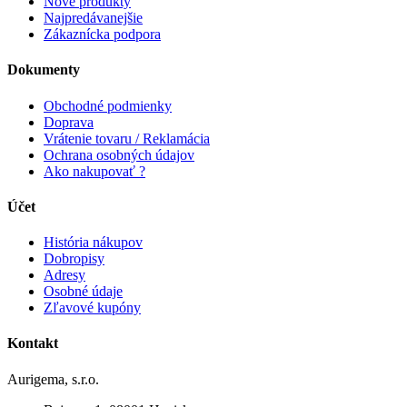
Nové produkty
Najpredávanejšie
Zákaznícka podpora
Dokumenty
Obchodné podmienky
Doprava
Vrátenie tovaru / Reklamácia
Ochrana osobných údajov
Ako nakupovať ?
Účet
História nákupov
Dobropisy
Adresy
Osobné údaje
Zľavové kupóny
Kontakt
Aurigema, s.r.o.