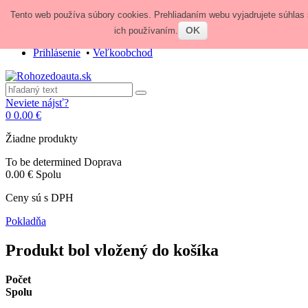
Tento web používa súbory cookies. Prehliadaním webu vyjadrujete súhlas 
Zavolajte nám:
+421 948 84 64 64
E-mail:
obchod@rohozedoauta.sk
OK
ich používaním.
Prihlásenie
•
Veľkoobchod
Neviete nájsť?
0
0.00 €
Žiadne produkty
To be determined
Doprava
0.00 €
Spolu
Ceny sú s DPH
Pokladňa
Produkt bol vložený do košíka
Počet
Spolu