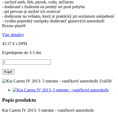
- zachytí sneh, štrh, piesok, vodu, nečistotu
- dodávané s fixátormi na predný set proti pohybu
- pri prevoze je možné ich zrolovať
- dodávame na vešiaku, ktorý je praktický pri sezónnom uskladnení
- vyrába popredný európsky dodávateľ gumových autorohoží
Rezaw-plast®
Viac detailov
45.57 €
s DPH
Expedujeme do 3-5 dni
Kúpiť
Zväčšiť
Popis produktu
Kia Carens IV 2013- 5 miestne - vaničkové autorohože