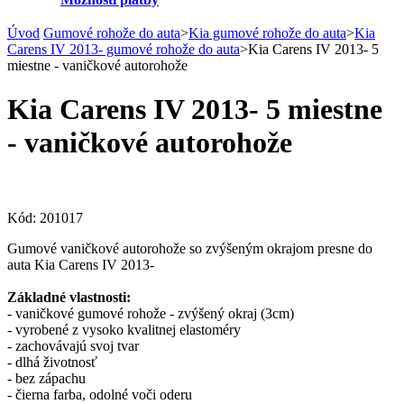
Úvod
Gumové rohože do auta
>
Kia gumové rohože do auta
>
Kia
Carens IV 2013- gumové rohože do auta
>
Kia Carens IV 2013- 5
miestne - vaničkové autorohože
Kia Carens IV 2013- 5 miestne
- vaničkové autorohože
Kód:
201017
Gumové vaničkové autorohože so zvýšeným okrajom presne do
auta Kia Carens IV 2013-
Základné vlastnosti:
- vaničkové gumové rohože - zvýšený okraj (3cm)
- vyrobené z vysoko kvalitnej elastoméry
- zachovávajú svoj tvar
- dlhá životnosť
- bez zápachu
- čierna farba, odolné voči oderu