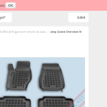
Prihlásenie
•
Veľkoobchod
OK
ním.
jsť?
0.00 €
II 2005-2010 gumové rohože do auta
>
Jeep Grand Cherokee III