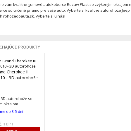
e vám kvalitné gumové autokoberce Rezaw Plast so zvýšeným okrajom n
rce sú určené priamo pre vaše auto. Vyberte si kvalitné autorohože Jeep
h rohozedoauta.sk. Vyberte si u nás!
ÚCHAJÚCE PRODUKTY
and Cherokee III
10 - 3D autorohože
3D autorohože so
 okrajom...
me do 3-5 dni
€
s DPH