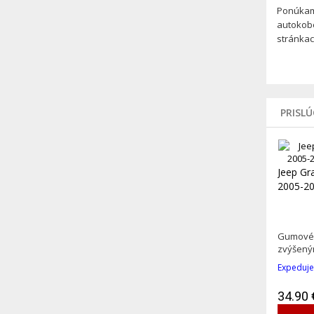
Ponúkam
autokobe
stránkac
PRISL
Jeep Gr
2005-20
Gumové 
zvýšeným
Expeduje
34.90 