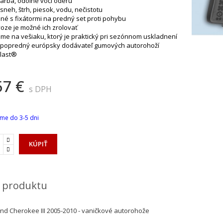
 farba, odolné voči oderu
 sneh, štrh, piesok, vodu, nečistotu
né s fixátormi na predný set proti pohybu
evoze je možné ich zrolovať
me na vešiaku, ktorý je praktický pri sezónnom uskladnení
 popredný európsky dodávateľ gumových autorohoží
last®
57 €
s DPH
me do 3-5 dni
KÚPIŤ
 produktu
nd Cherokee III 2005-2010 - vaničkové autorohože