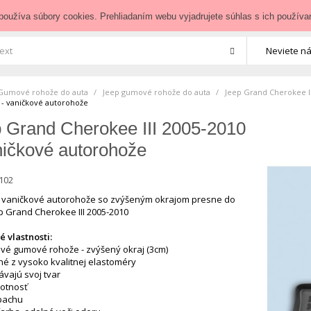
zedoauta.sk
používa súbory cookies. Prehliadaním webu vyjadrujete súhlas s ich používa
Neviete ná
Gumové rohože do auta
>
Jeep gumové rohože do auta
>
Jeep Grand Cherokee I
 - vaničkové autorohože
 Grand Cherokee III 2005-2010
ničkové autorohože
102
vaničkové autorohože so zvýšeným okrajom presne do
p Grand Cherokee III 2005-2010
 vlastnosti:
ové gumové rohože - zvýšený okraj (3cm)
né z vysoko kvalitnej elastoméry
ávajú svoj tvar
votnosť
pachu