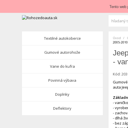
Zavolajte nám:
+421 948 84 64 64
E-mail:
obchod@roho
Tento web 
Textilné autokoberce
Úvod
2005-2010
Jeep
Gumové autorohože
- va
Vane do kufra
Kód:
203
Povinná výbava
Gumové 
auta Jee
Doplnky
Základné
- vaničk
- vyrobe
Deflektory
- zachov
- dlhá ži
- bez zá