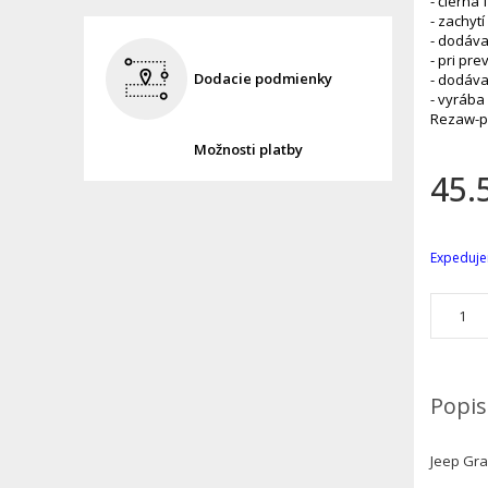
- čierna
- zachytí
- dodáva
- pri pr
Dodacie podmienky
- dodáva
- vyrába
Rezaw-p
Možnosti platby
45.
Expeduje
Popis
Jeep Gra