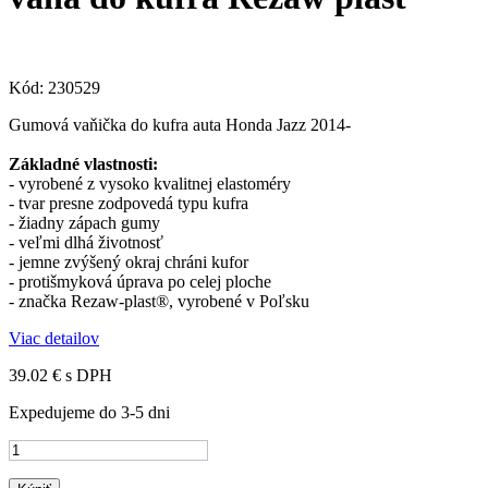
Kód:
230529
Gumová vaňička do kufra auta Honda Jazz 2014-
Základné vlastnosti:
- vyrobené z vysoko kvalitnej elastoméry
- tvar presne zodpovedá typu kufra
- žiadny zápach gumy
- veľmi dlhá životnosť
- jemne zvýšený okraj chráni kufor
- protišmyková úprava po celej ploche
- značka Rezaw-plast®, vyrobené v Poľsku
Viac detailov
39.02 €
s DPH
Expedujeme do 3-5 dni