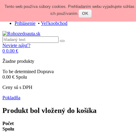
Tento web používa súbory cookies. Prehliadaním webu vyjadrujete súhlas 
Zavolajte nám:
+421 948 84 64 64
E-mail:
obchod@rohozedoauta.sk
OK
ich používaním.
Prihlásenie
•
Veľkoobchod
Neviete nájsť?
0
0.00 €
Žiadne produkty
To be determined
Doprava
0.00 €
Spolu
Ceny sú s DPH
Pokladňa
Produkt bol vložený do košíka
Počet
Spolu