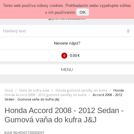
Prihlásenie
•
Veľkoobchod
Tento web používa súbory cookies. Prehliadaním webu vyjadrujete súhlas
OK
s ich používaním.
Neviete nájsť?
0.00 €
0
MENU
Úvod
Vane do kufra auta
>
Honda gumové vaničky do kufra
>
Honda
Honda Accord 2008 - 2012 gumové vaničky do kufra
>
Accord 2008 - 2012
Sedan - Gumová vaňa do kufra J&J
Honda Accord 2008 - 2012 Sedan -
Gumová vaňa do kufra J&J
Kód:
RLHO0113030201