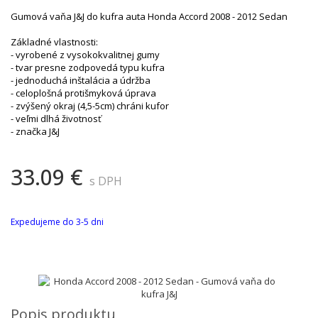
Gumová vaňa J&J do kufra auta Honda Accord 2008 - 2012 Sedan
Základné vlastnosti:
- vyrobené z vysokokvalitnej gumy
- tvar presne zodpovedá typu kufra
- jednoduchá inštalácia a údržba
- celoplošná protišmyková úprava
- zvýšený okraj (4,5-5cm) chráni kufor
- veľmi dlhá životnosť
- značka J&J
33.09 €
s DPH
Expedujeme do 3-5 dni
Popis produktu