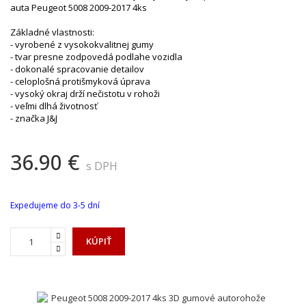
auta Peugeot 5008 2009-2017 4ks
Základné vlastnosti:
- vyrobené z vysokokvalitnej gumy
- tvar presne zodpovedá podlahe vozidla
- dokonalé spracovanie detailov
- celoplošná protišmyková úprava
- vysoký okraj drží nečistotu v rohoži
- veľmi dlhá životnosť
- značka J&J
36.90 €
s DPH
Expedujeme do 3-5 dní
KÚPIŤ