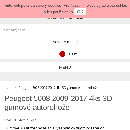
Prihlásenie
•
Veľkoobchod
Tento web používa súbory cookies. Prehliadaním webu vyjadrujete súhlas
OK
s ich používaním.
Neviete nájsť?
0.00 €
0
MENU
Úvod
Peugeot 5008 2009-2017 4ks 3D gumové autorohože
Peugeot 5008 2009-2017 4ks 3D
gumové autorohože
Kód:
3DSRMPE507
Gumové 3D autorohože so zvýšeným okrajom presne do