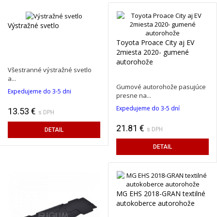
Výstražné svetlo
Toyota Proace City aj EV
2miesta 2020- gumené
autorohože
Všestranné výstražné svetlo
a...
Gumové autorohože pasujúce
Expedujeme do 3-5 dni
presne na...
Expedujeme do 3-5 dní
13.53 €
s DPH
21.81 €
s DPH
DETAIL
DETAIL
MG EHS 2018-GRAN textilné
autokoberce autorohože