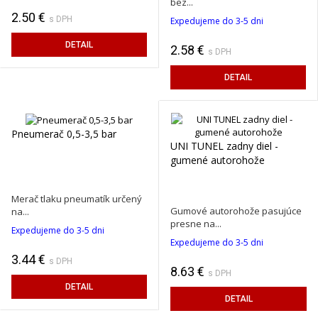
bez...
2.50 €
s DPH
Expedujeme do 3-5 dni
DETAIL
2.58 €
s DPH
DETAIL
Pneumerač 0,5-3,5 bar
UNI TUNEL zadny diel -
gumené autorohože
Merač tlaku pneumatík určený
Gumové autorohože pasujúce
na...
presne na...
Expedujeme do 3-5 dni
Expedujeme do 3-5 dni
3.44 €
s DPH
8.63 €
s DPH
DETAIL
DETAIL