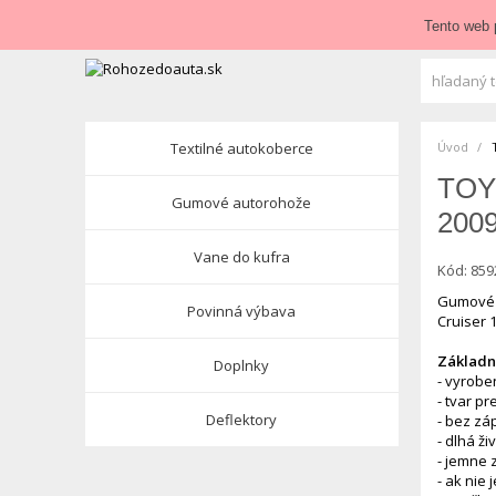
Zavolajte nám:
+421 948 84 64 64
E-mail:
obchod@roho
Tento web 
Textilné autokoberce
Úvod
TOY
Gumové autorohože
2009
Vane do kufra
Kód:
859
Gumové 
Povinná výbava
Cruiser 
Základné
Doplnky
- vyrobe
- tvar p
Deflektory
- bez zá
- dlhá ži
- jemne 
- ak nie