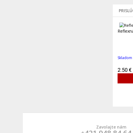
PRISL
Reflexn
Skladom
2.50 €
Zavolajte nám
+421 948 84 64