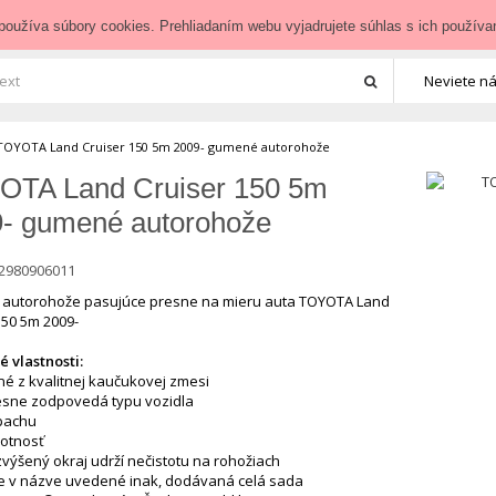
zedoauta.sk
používa súbory cookies. Prehliadaním webu vyjadrujete súhlas s ich používa
Neviete ná
TOYOTA Land Cruiser 150 5m 2009- gumené autorohože
OTA Land Cruiser 150 5m
- gumené autorohože
2980906011
autorohože pasujúce presne na mieru auta TOYOTA Land
150 5m 2009-
 vlastnosti:
né z kvalitnej kaučukovej zmesi
resne zodpovedá typu vozidla
pachu
votnosť
zvýšený okraj udrží nečistotu na rohožiach
 je v názve uvedené inak, dodávaná celá sada