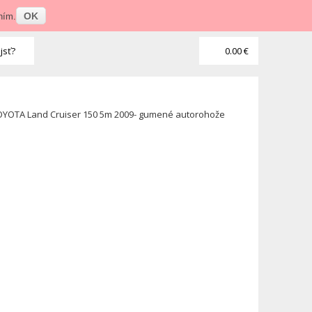
Prihlásenie
•
Veľkoobchod
OK
ním.
jsť?
0.00 €