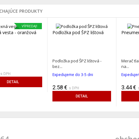
ÚCHAJÚCE PRODUKTY
VÝPREDAJ!
á vesta - oranžová
Podložka pod ŠPZ lištová
Pneumera
Podložka pod ŠPZ lištová -
Merač tl
bez...
na...
s DPH
Expedujeme do 3-5 dni
Expedujem
DETAIL
2.58 €
3.44 €
s DPH
DETAIL
 64
obcho