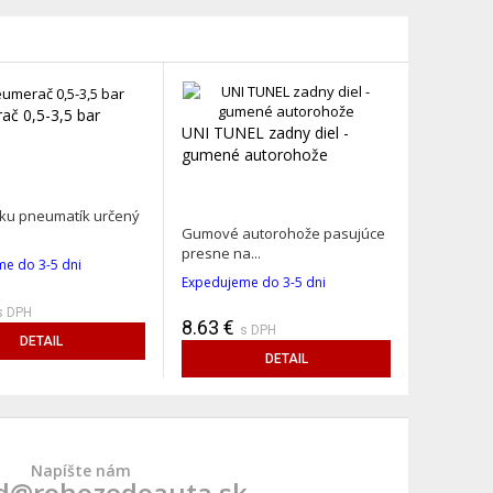
‹
›
č 0,5-3,5 bar
UNI TUNEL zadny diel -
gumené autorohože
aku pneumatík určený
Gumové autorohože pasujúce
presne na...
e do 3-5 dni
Expedujeme do 3-5 dni
s DPH
8.63 €
s DPH
DETAIL
DETAIL
Napíšte nám
d@rohozedoauta.sk