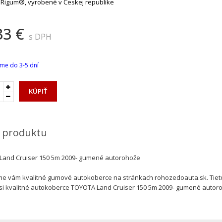
 Rigum®, vyrobené v Českej republike
33 €
s DPH
me do 3-5 dní
KÚPIŤ
 produktu
Land Cruiser 150 5m 2009- gumené autorohože
 vám kvalitné gumové autokoberce na stránkach rohozedoauta.sk. Tiet
si kvalitné autokoberce TOYOTA Land Cruiser 150 5m 2009- gumené autoro