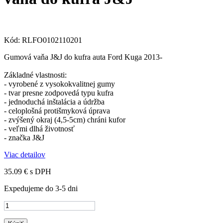
Kód:
RLFO0102110201
Gumová vaňa J&J do kufra auta Ford Kuga 2013-
Základné vlastnosti:
- vyrobené z vysokokvalitnej gumy
- tvar presne zodpovedá typu kufra
- jednoduchá inštalácia a údržba
- celoplošná protišmyková úprava
- zvýšený okraj (4,5-5cm) chráni kufor
- veľmi dlhá životnosť
- značka J&J
Viac detailov
35.09 €
s DPH
Expedujeme do 3-5 dni