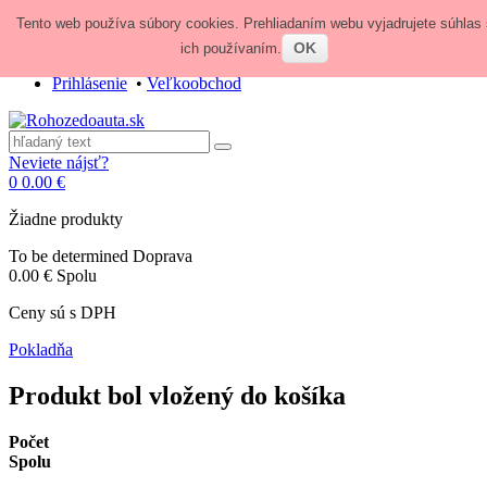
Tento web používa súbory cookies. Prehliadaním webu vyjadrujete súhlas 
Zavolajte nám:
+421 948 84 64 64
E-mail:
obchod@rohozedoauta.sk
OK
ich používaním.
Prihlásenie
•
Veľkoobchod
Neviete nájsť?
0
0.00 €
Žiadne produkty
To be determined
Doprava
0.00 €
Spolu
Ceny sú s DPH
Pokladňa
Produkt bol vložený do košíka
Počet
Spolu