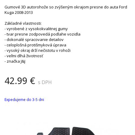
Gumové 3D autorohože so zvýšeným okrajom presne do auta Ford
Kuga 2008-2013
Základné vlastnosti:
- vyrobené z vysokokvalitnej gumy
- tvar presne zodpovedá podlahe vozidla
- dokonalé spracovanie detailov
- celoplošná protišmyková úprava
- vysoký okraj drží nečistotu v rohoži
- veľmi dlhá životnosť
- značka J&J
42.99 €
s DPH
Expedujeme do 3-5 dni