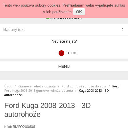
Prihlásenie
•
Veľkoobchod
Tento web používa súbory cookies. Prehliadaním webu vyjadrujete súhlas
OK
s ich používaním.
Neviete nájsť?
0.00 €
0
MENU
Úvod
Gumové rohože do auta
>
Ford gumové rohože do auta
>
Ford
Ford Kuga 2008-2013 gumové rohože do auta
>
Kuga 2008-2013 - 3D
autorohože
Ford Kuga 2008-2013 - 3D
autorohože
Kód:
RMFO200606