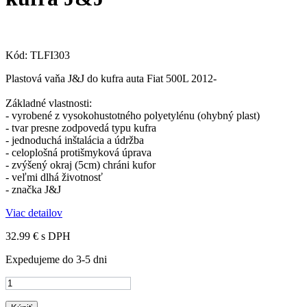
Kód:
TLFI303
Plastová vaňa J&J do kufra auta Fiat 500L 2012-
Základné vlastnosti:
- vyrobené z vysokohustotného polyetylénu (ohybný plast)
- tvar presne zodpovedá typu kufra
- jednoduchá inštalácia a údržba
- celoplošná protišmyková úprava
- zvýšený okraj (5cm) chráni kufor
- veľmi dlhá životnosť
- značka J&J
Viac detailov
32.99 €
s DPH
Expedujeme do 3-5 dni