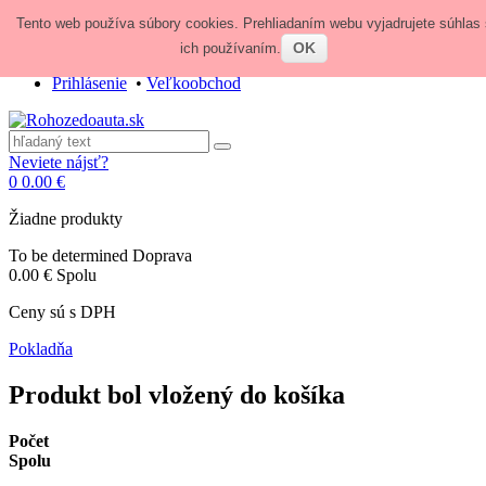
Tento web používa súbory cookies. Prehliadaním webu vyjadrujete súhlas 
Zavolajte nám:
+421 948 84 64 64
E-mail:
obchod@rohozedoauta.sk
OK
ich používaním.
Prihlásenie
•
Veľkoobchod
Neviete nájsť?
0
0.00 €
Žiadne produkty
To be determined
Doprava
0.00 €
Spolu
Ceny sú s DPH
Pokladňa
Produkt bol vložený do košíka
Počet
Spolu