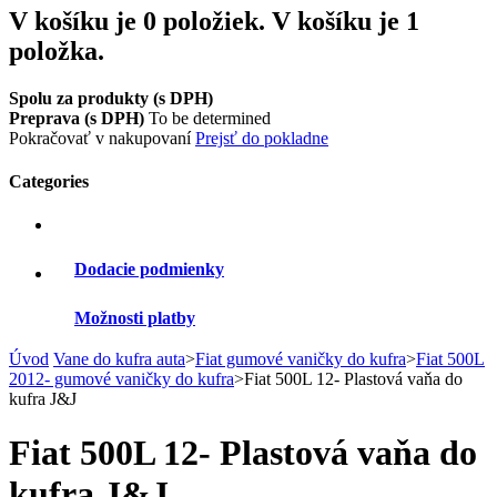
V košíku je 0 položiek.
V košíku je 1
položka.
Spolu za produkty (s DPH)
Preprava (s DPH)
To be determined
Pokračovať v nakupovaní
Prejsť do pokladne
Categories
Dodacie podmienky
Možnosti platby
Úvod
Vane do kufra auta
>
Fiat gumové vaničky do kufra
>
Fiat 500L
2012- gumové vaničky do kufra
>
Fiat 500L 12- Plastová vaňa do
kufra J&J
Fiat 500L 12- Plastová vaňa do
kufra J&J