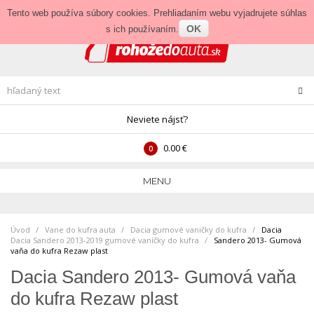
Prihlásenie
•
Veľkoobchod
Tento web používa súbory cookies. Prehliadaním webu vyjadrujete súhlas
OK
s ich používaním.
Neviete nájsť?
0.00 €
0
MENU
Úvod
Vane do kufra auta
>
Dacia gumové vaničky do kufra
>
Dacia
Dacia Sandero 2013-2019 gumové vaničky do kufra
>
Sandero 2013- Gumová
vaňa do kufra Rezaw plast
Dacia Sandero 2013- Gumová vaňa
do kufra Rezaw plast