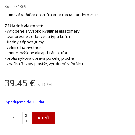
Kód:
231369
Gumová vaňička do kufra auta Dacia Sandero 2013-
Základné vlastnosti:
- vyrobené z vysoko kvalitnej elastoméry
- tvar presne zodpovedá typu kufra
- žiadny zápach gumy
- veľmi dlhá životnosť
- jemne zvýšený okraj chráni kufor
- protišmyková úprava po celej ploche
- značka Rezaw-plast®, vyrobené v Poľsku
39.45 €
s DPH
Expedujeme do 3-5 dni
KÚPIŤ