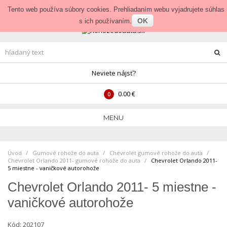
Prihlásenie
•
Veľkoobchod
Tento web používa súbory cookies. Prehliadaním webu vyjadrujete súhlas
OK
s ich používaním.
Neviete nájsť?
0.00 €
0
MENU
Úvod
Gumové rohože do auta
>
Chevrolet gumové rohože do auta
>
Chevrolet Orlando 2011- gumové rohože do auta
>
Chevrolet Orlando 2011-
5 miestne - vaničkové autorohože
Chevrolet Orlando 2011- 5 miestne -
vaničkové autorohože
Kód:
202107