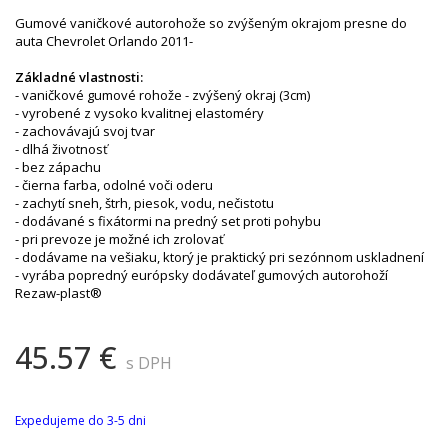
Gumové vaničkové autorohože so zvýšeným okrajom presne do
auta Chevrolet Orlando 2011-
Základné vlastnosti:
- vaničkové gumové rohože - zvýšený okraj (3cm)
- vyrobené z vysoko kvalitnej elastoméry
- zachovávajú svoj tvar
- dlhá životnosť
- bez zápachu
- čierna farba, odolné voči oderu
- zachytí sneh, štrh, piesok, vodu, nečistotu
- dodávané s fixátormi na predný set proti pohybu
- pri prevoze je možné ich zrolovať
- dodávame na vešiaku, ktorý je praktický pri sezónnom uskladnení
- vyrába popredný európsky dodávateľ gumových autorohoží
Rezaw-plast®
45.57 €
s DPH
Expedujeme do 3-5 dni