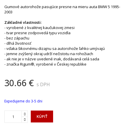
Gumové autorohože pasujúce presne na mieru auta BMW 5 1995-
2003
Základné vlastnosti:
- vyrobené z kvalitnej kaučukovej zmesi
- tvar presne zodpovedá typu vozidla
- bez zápachu
- dlhá životnosť
- vďaka šikovnému dizajnu sa autorohože ľahko umývajú
- jemne zvýšený okraj udrží nečistotu na rohožiach
- ak nie je v názve uvedené inak, dodávaná celá sada
- značka Rigum®, vyrobené v Českej republike
30.66 €
s DPH
Expedujeme do 3-5 dni
KÚPIŤ