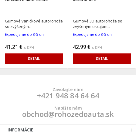
Gumové vaničkové autorohože
Gumové 3D autorohože so
so zvýšeným...
zvýšeným okrajom...
Expedujeme do 3-5 dni
Expedujeme do 3-5 dni
41.21 €
42.99 €
s DPH
s DPH
DETAIL
DETAIL
Zavolajte nám
+421 948 84 64 64
Napíšte nám
obchod@rohozedoauta.sk
INFORMÁCIE