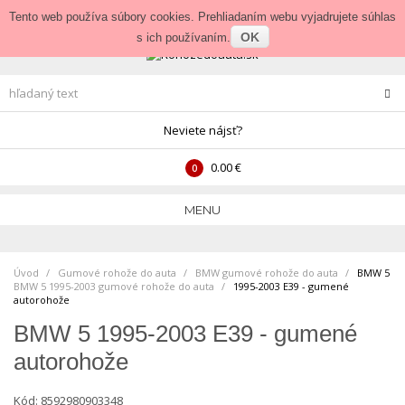
Prihlásenie
•
Veľkoobchod
Tento web používa súbory cookies. Prehliadaním webu vyjadrujete súhlas
OK
s ich používaním.
Neviete nájsť?
0.00 €
0
MENU
Úvod
Gumové rohože do auta
>
BMW gumové rohože do auta
>
BMW 5
BMW 5 1995-2003 gumové rohože do auta
>
1995-2003 E39 - gumené
autorohože
BMW 5 1995-2003 E39 - gumené
autorohože
Kód:
8592980903348