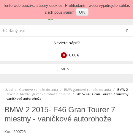
Prihlásenie
•
Veľkoobchod
Tento web používa súbory cookies. Prehliadaním webu vyjadrujete súhlas
OK
s ich používaním.
Neviete nájsť?
0.00 €
0
MENU
Úvod
Gumové rohože do auta
>
BMW gumové rohože do auta
>
BMW 2
BMW 2 2014-2020 gumové rohože do auta
>
2015- F46 Gran Tourer 7 miestny
- vaničkové autorohože
BMW 2 2015- F46 Gran Tourer 7
miestny - vaničkové autorohože
Kód:
200723