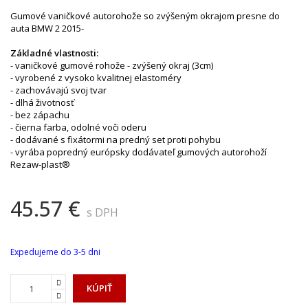
Gumové vaničkové autorohože so zvýšeným okrajom presne do
auta BMW 2 2015-
Základné vlastnosti:
- vaničkové gumové rohože - zvýšený okraj (3cm)
- vyrobené z vysoko kvalitnej elastoméry
- zachovávajú svoj tvar
- dlhá životnosť
- bez zápachu
- čierna farba, odolné voči oderu
- dodávané s fixátormi na predný set proti pohybu
- vyrába popredný európsky dodávateľ gumových autorohoží
Rezaw-plast®
45.57 €
s DPH
Expedujeme do 3-5 dni
KÚPIŤ