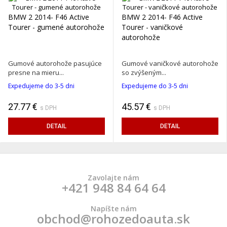
BMW 2 2014- F46 Active
BMW 2 2014- F46 Active
Tourer - gumené autorohože
Tourer - vaničkové
autorohože
Gumové autorohože pasujúce
Gumové vaničkové autorohože
presne na mieru...
so zvýšeným...
Expedujeme do 3-5 dni
Expedujeme do 3-5 dni
27.77 €
45.57 €
s DPH
s DPH
DETAIL
DETAIL
Zavolajte nám
+421 948 84 64 64
Napíšte nám
obchod@rohozedoauta.sk