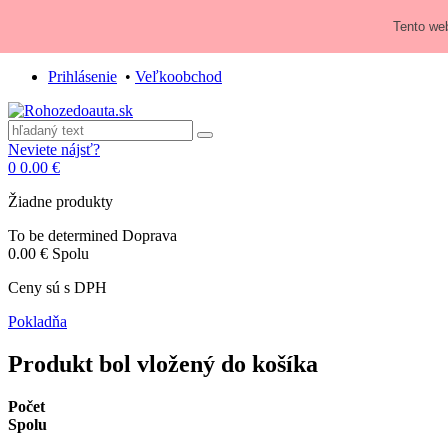
Zavolajte nám:
+421 948 84 64 64
Tento web
E-mail:
obchod@rohozedoauta.sk
Prihlásenie
•
Veľkoobchod
Neviete nájsť?
0
0.00 €
Žiadne produkty
To be determined
Doprava
0.00 €
Spolu
Ceny sú s DPH
Pokladňa
Produkt bol vložený do košíka
Počet
Spolu