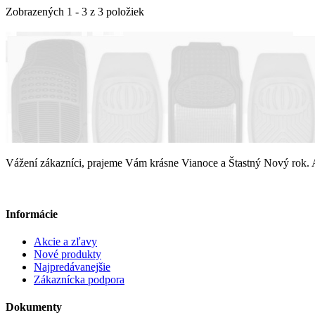
Zobrazených 1 - 3 z 3 položiek
Vážení zákazníci, prajeme Vám krásne Vianoce a Štastný Nový ro
Informácie
Akcie a zľavy
Nové produkty
Najpredávanejšie
Zákaznícka podpora
Dokumenty