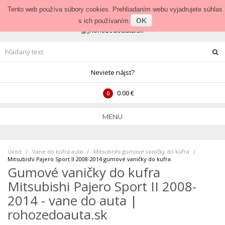
Prihlásenie
•
Veľkoobchod
Tento web používa súbory cookies. Prehliadaním webu vyjadrujete súhlas
OK
s ich používaním.
Neviete nájsť?
0.00 €
0
MENU
Úvod
Vane do kufra auta
>
Mitsubishi gumové vaničky do kufra
>
Mitsubishi Pajero Sport II 2008-2014 gumové vaničky do kufra
Gumové vaničky do kufra
Mitsubishi Pajero Sport II 2008-
2014 - vane do auta |
rohozedoauta.sk