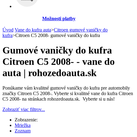
Možnosti platby
Úvod
Vane do kufra auta
>
Citroen gumové vaničky do
kufra
>
Citroen C5 2008- gumové vaničky do kufra
Gumové vaničky do kufra
Citroen C5 2008- - vane do
auta | rohozedoauta.sk
Ponúkame vám kvalitné gumové vaničky do kufra pre automobily
značky Citroen C5 2008-. Vyberte si kvalitné vane do kufra Citroen
C5 2008- na stránkach rohozedoauta.sk. Vyberte si u nás!
Zobraziť viac filtrov...
Zobrazenie:
Mriežka
Zoznam