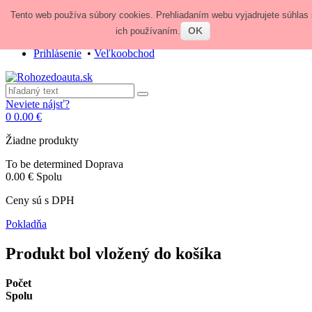
Tento web používa súbory cookies. Prehliadaním webu vyjadrujete súhlas 
Zavolajte nám:
+421 948 84 64 64
E-mail:
obchod@rohozedoauta.sk
OK
ich používaním.
Prihlásenie
•
Veľkoobchod
Neviete nájsť?
0
0.00 €
Žiadne produkty
To be determined
Doprava
0.00 €
Spolu
Ceny sú s DPH
Pokladňa
Produkt bol vložený do košíka
Počet
Spolu