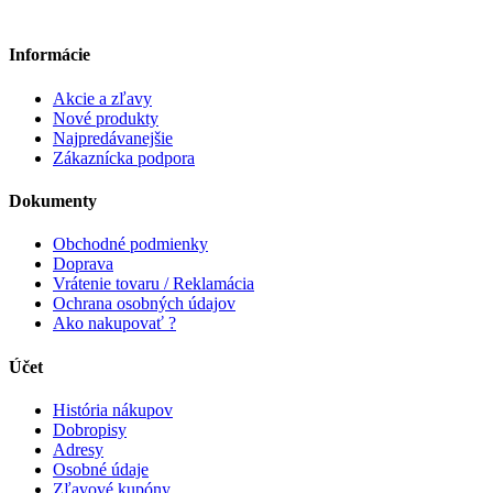
Informácie
Akcie a zľavy
Nové produkty
Najpredávanejšie
Zákaznícka podpora
Dokumenty
Obchodné podmienky
Doprava
Vrátenie tovaru / Reklamácia
Ochrana osobných údajov
Ako nakupovať ?
Účet
História nákupov
Dobropisy
Adresy
Osobné údaje
Zľavové kupóny