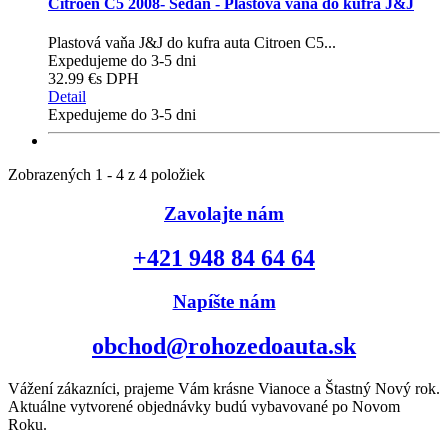
Citroen C5 2008- Sedan - Plastová vaňa do kufra J&J
Plastová vaňa J&J do kufra auta Citroen C5...
Expedujeme do 3-5 dni
32.99 €
s DPH
Detail
Expedujeme do 3-5 dni
Zobrazených 1 - 4 z 4 položiek
Zavolajte nám
+421 948 84 64 64
Napíšte nám
obchod@rohozedoauta.sk
Vážení zákazníci, prajeme Vám krásne Vianoce a Štastný Nový rok.
Aktuálne vytvorené objednávky budú vybavované po Novom
Roku.