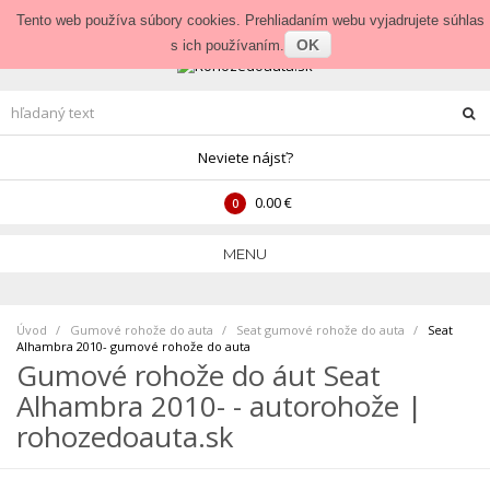
Prihlásenie
•
Veľkoobchod
Tento web používa súbory cookies. Prehliadaním webu vyjadrujete súhlas
OK
s ich používaním.
Neviete nájsť?
0.00 €
0
MENU
Úvod
Gumové rohože do auta
>
Seat gumové rohože do auta
>
Seat
Alhambra 2010- gumové rohože do auta
Gumové rohože do áut Seat
Alhambra 2010- - autorohože |
rohozedoauta.sk