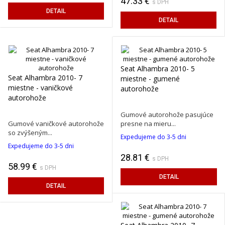
47.33 €
s DPH
DETAIL
DETAIL
Seat Alhambra 2010- 5
Seat Alhambra 2010- 7
miestne - gumené
miestne - vaničkové
autorohože
autorohože
Gumové autorohože pasujúce
Gumové vaničkové autorohože
presne na mieru...
so zvýšeným...
Expedujeme do 3-5 dni
Expedujeme do 3-5 dni
28.81 €
s DPH
58.99 €
s DPH
DETAIL
DETAIL