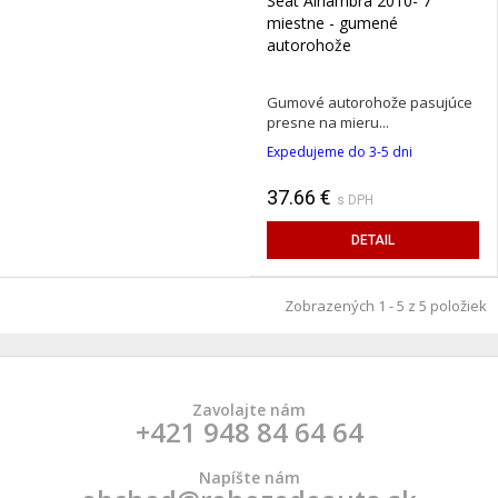
Seat Alhambra 2010- 7
miestne - gumené
autorohože
Gumové autorohože pasujúce
presne na mieru...
Expedujeme do 3-5 dni
37.66 €
s DPH
DETAIL
Zobrazených 1 - 5 z 5 položiek
Zavolajte nám
+421 948 84 64 64
Napíšte nám