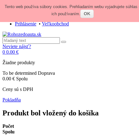
Tento web používa súbory cookies. Prehliadaním webu vyjadrujete súhlas 
Zavolajte nám:
+421 948 84 64 64
E-mail:
obchod@rohozedoauta.sk
OK
ich používaním.
Prihlásenie
•
Veľkoobchod
Neviete nájsť?
0
0.00 €
Žiadne produkty
To be determined
Doprava
0.00 €
Spolu
Ceny sú s DPH
Pokladňa
Produkt bol vložený do košíka
Počet
Spolu