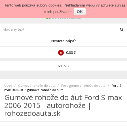
Prihlásenie
•
Veľkoobchod
Tento web používa súbory cookies. Prehliadaním webu vyjadrujete súhlas
OK
s ich používaním.
Neviete nájsť?
0.00 €
0
MENU
Úvod
Gumové rohože do auta
>
Ford gumové rohože do auta
>
Ford S-
max 2006-2015 gumové rohože do auta
Gumové rohože do áut Ford S-max
2006-2015 - autorohože |
rohozedoauta.sk