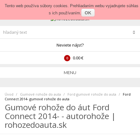
Prihlásenie
•
Veľkoobchod
Tento web používa súbory cookies. Prehliadaním webu vyjadrujete súhlas
OK
s ich používaním.
Neviete nájsť?
0.00 €
0
MENU
Úvod
Gumové rohože do auta
>
Ford gumové rohože do auta
>
Ford
Connect 2014- gumové rohože do auta
Gumové rohože do áut Ford
Connect 2014- - autorohože |
rohozedoauta.sk