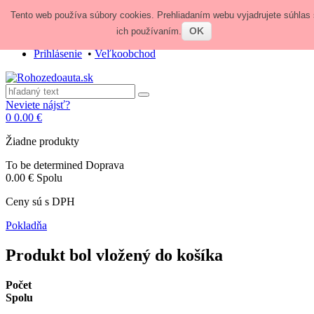
Tento web používa súbory cookies. Prehliadaním webu vyjadrujete súhlas 
Zavolajte nám:
+421 948 84 64 64
E-mail:
obchod@rohozedoauta.sk
OK
ich používaním.
Prihlásenie
•
Veľkoobchod
Neviete nájsť?
0
0.00 €
Žiadne produkty
To be determined
Doprava
0.00 €
Spolu
Ceny sú s DPH
Pokladňa
Produkt bol vložený do košíka
Počet
Spolu