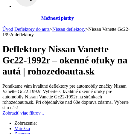
Možnosti platby
Úvod
Deflektory do auta
>
Nissan deflektory
>
Nissan Vanette Gc22-
1992r deflektory
Deflektory Nissan Vanette
Gc22-1992r – okenné ofuky na
autá | rohozedoauta.sk
Ponúkame vám kvalitné deflektory pre automobily značky Nissan
Vanette Gc22-1992r. Vyberte si kvalitné okenné ofuky pre
automobily Nissan Vanette Gc22-1992r na stránkach
rohozedoauta.sk. Pri objednávke nad 60e doprava zdarma. Vyberte
si u nás!
Zobraziť viac filtrov...
Zobrazenie:
Mriežka
Zoznam