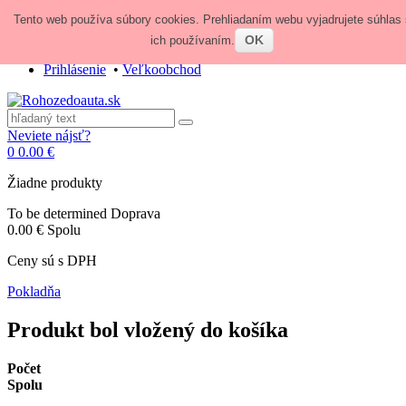
Tento web používa súbory cookies. Prehliadaním webu vyjadrujete súhlas 
Zavolajte nám:
+421 948 84 64 64
E-mail:
obchod@rohozedoauta.sk
OK
ich používaním.
Prihlásenie
•
Veľkoobchod
Neviete nájsť?
0
0.00 €
Žiadne produkty
To be determined
Doprava
0.00 €
Spolu
Ceny sú s DPH
Pokladňa
Produkt bol vložený do košíka
Počet
Spolu