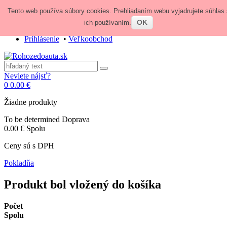
Tento web používa súbory cookies. Prehliadaním webu vyjadrujete súhlas 
Zavolajte nám:
+421 948 84 64 64
E-mail:
obchod@rohozedoauta.sk
OK
ich používaním.
Prihlásenie
•
Veľkoobchod
Neviete nájsť?
0
0.00 €
Žiadne produkty
To be determined
Doprava
0.00 €
Spolu
Ceny sú s DPH
Pokladňa
Produkt bol vložený do košíka
Počet
Spolu