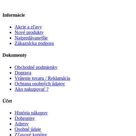
Informácie
Akcie a zľavy
Nové produkty
Najpredávanejšie
Zákaznícka podpora
Dokumenty
Obchodné podmienky
Doprava
Vrátenie tovaru / Reklamácia
Ochrana osobných údajov
Ako nakupovať ?
Účet
História nákupov
Dobropisy
Adresy
Osobné údaje
Zľavové kupóny